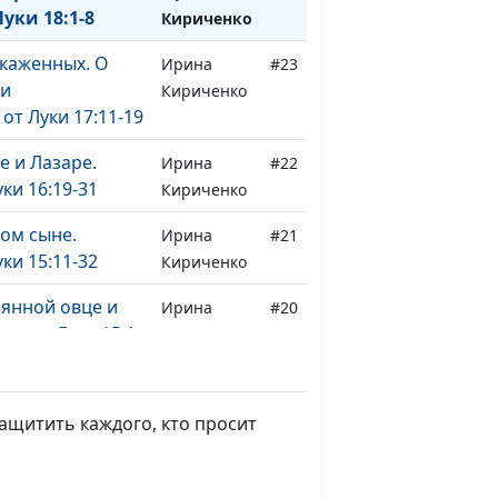
уки 18:1-8
Кириченко
каженных. О
Ирина
#23
 и
Кириченко
от Луки 17:11-19
е и Лазаре.
Ирина
#22
ки 16:19-31
Кириченко
ом сыне.
Ирина
#21
ки 15:11-32
Кириченко
янной овце и
Ирина
#20
ие от Луки 15:1-
Кириченко
ре почетных
Ирина
#19
защитить каждого, кто просит
ии. Евангелие от
Кириченко