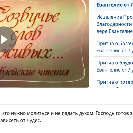
Евангелие от Л
Исцеление Про
благодарности
вере.Евангелие 
Притча о богач
Евангелие от Лу
Притча о блудн
Евангелие от Лу
Притча о потер
монете. Евангел
10
ь
Притча о выбо
 что нужно молиться и не падать духом. Господь готов 
мест. о смирен
ависеть от чудес.
Луки 14:7-14