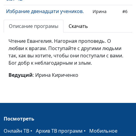
Избрание двенадцати учеников.
Ирина
#6
Исцеление тех, кто прикоснулся
Кириченко
ко Христу. Евангелие от Луки 6:12-
Описание програмы
Скачать
19
Чтение Евангелия. Нагорная проповедь. О
Притча о десяти девах. Десять
Ирина
#5
любви к врагам. Поступайте с другими людьми
дев вышли встречать жениха.
Кириченко
так, как вы хотите, чтобы они поступали с вами.
Евангелие от Матфея 25:1-13
Бог добр к неблагодарным и злым.
Притча о работниках в
Ирина
#4
Ведущий
: Ирина Кириченко
винограднике. Всем заплатили
Кириченко
поровну. Евангелие от Матфея
20:1-16
Выросли вместе пшеница и
Ирина
#3
плевелы.. Евангелие от Матфея
Кириченко
Посмотреть
13:24-35
Онлайн ТВ
•
Архив ТВ программ
•
Мобильное
Притча о сеятеле.Про зерна в
Ирина
#2