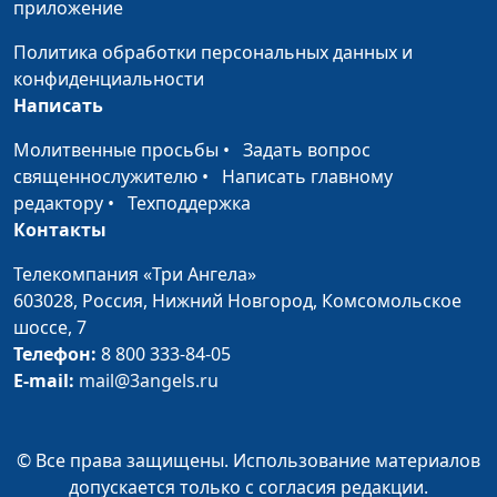
приложение
разной почве Евангелие от
Кириченко
Матфея 13:1-9
Политика обработки персональных данных и
конфиденциальности
Нагорная проповедь. Заповеди
Ирина
#1
Написать
блаженств Евангелие от Матфея
Кириченко
5:1-12
Молитвенные просьбы
•
Задать вопрос
священнослужителю
•
Написать главному
редактору
•
Техподдержка
Контакты
Телекомпания «Три Ангела»
603028,
Россия, Нижний Новгород,
Комсомольское
шоссе, 7
Телефон:
8 800 333-84-05
E-mail:
mail@3angels.ru
© Все права защищены. Использование материалов
допускается только с согласия редакции.