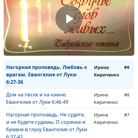
на ноги Христа. Евангелие от
Кириченко
Луки 7:36-50
Воскрешение сына вдовы.
Ирина
#11
Евангелие от Луки 7:11-17
Кириченко
Исцеление слуги центуриона.
Ирина
#10
Евангелие от Луки 7:1-10
Кириченко
Нагорная проповедь. Любовь к
Ирина
#9
врагам. Евангелие от Луки
Кириченко
6:27-36
Дом на песке и на камне.
Ирина
#8
Евангелие от Луки 6:46-49
Кириченко
Нагорная проповедь. Не судите,
Ирина
#7
и не будете судимы. О соринке и
Кириченко
бревне в глазу Евангелие от Луки
6:37-42