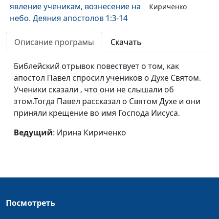
явление ученикам, вознесение на
Кириченко
небо. Деяния апостолов 1:3-14
Воскресение Христа. Гробница
Ирина
#41
Описание програмы
Скачать
пуста. Евангелие по Иоанну 20:1-9
Кириченко
Библейский отрывок повествует о том, как
Другой Утешитель - Дух Святой.
Ирина
#40
апостол Павел спросил учеников о Духе Святом.
Евангелие по Иоанну 14:16-31
Кириченко
Ученики сказали , что они не слышали об
этом.Тогда Павел рассказал о Святом Духе и они
Если любите Меня, соблюдите
Ирина
#39
приняли крещение во имя Господа Иисуса.
заповеди Мои: как выразить
Кириченко
любовь к Иисусу?. Евангелие по
Ведущий
: Ирина Кириченко
Иоанну 14:1-15
Омовение ног Иисусом.
Ирина
#38
Подготовка к вечере. Евангелие
Кириченко
по Иоанну 13:1-20
Жизнь земная и жизнь вечная.
Ирина
#37
Посмотреть
Евангелие по Иоанну 12:20-30
Кириченко