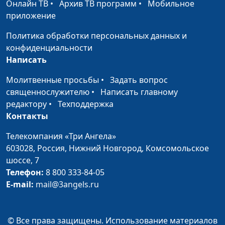
Онлайн ТВ
•
Архив ТВ программ
•
Мобильное
Христос въезжает в Иерусалим на
Ирина
#36
приложение
молодом осле. Весь мир идет за
Кириченко
Политика обработки персональных данных и
Ним. .Евангелие по Иоанну 12:12-
конфиденциальности
19
Написать
Воскрешение Лазаря через 4 дня
Ирина
#35
Молитвенные просьбы
•
Задать вопрос
после смерти. Евангелие по
Кириченко
священнослужителю
•
Написать главному
Иоанну 11:1-45
редактору
•
Техподдержка
Исцеление слепорожденного.
Контакты
Ирина
#34
Евангелие по Иоанну 9:1-33
Кириченко
Телекомпания «Три Ангела»
Прощение женщины: иди и не
603028,
Россия, Нижний Новгород,
Комсомольское
Ирина
#33
греши. Евангелие по Иоанну 8:2-
шоссе, 7
Кириченко
11
Телефон:
8 800 333-84-05
E-mail:
mail@3angels.ru
Значение Христа. Он хлеб жизни.
Ирина
#32
Евангелие по Иоанну 6:35-51
Кириченко
© Все права защищены. Использование материалов
У Бога нет голодного. Евангелие