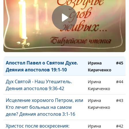
Матфею 19:2-12
Искушения Христа: как отвечать
Ирина
#47
дьяволу. Евангелие по Матфею
Кириченко
4:1-11
Рождение Христа. Евангелие по
Ирина
#46
Матфею 1:18-25
Кириченко
Апостол Павел о Святом Духе.
Ирина
#45
Деяния апостолов 19:1-10
Кириченко
Дух Святой - Наш Утешитель.
Ирина
#44
Деяния апостолов 9:36-42
Кириченко
Исцеление хоромого Петром, или
Ирина
#43
Кто лечит больных на самом
Кириченко
деле? Деяния апостолов 3:1-16
Христос после воскресения:
Ирина
#42