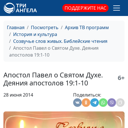
Кириченко
ПОДДЕРЖИТЕ НАС
Молитва Давида: Ты укажешь мне
Ирина
#53
путь жизни. Псалтирь 15
Кириченко
Главная
Посмотреть
Архив ТВ программ
Сотворение Евы, или
Ирина
#52
История и культура
Одиночество человека - не
Кириченко
Созвучье слов живых. Библейские чтения
Божья воля. Бытие 2:18-25
Апостол Павел о Святом Духе. Деяния
апостолов 19:1-10
Апостол Павел о любви 1-е
Ирина
#51
послание в Коринф 13:1-13
Кириченко
Апостол Павел о Святом Духе.
6+
Как жить христианину:
Ирина
#50
Деяния апостолов 19:1-10
наставления Апостола Павла.
Кириченко
Послание в Рим 15:1-13
28 июня 2014
Поделиться:
Павел призывает: побеждай зло
Ирина
#49
добром. Послание в Рим 12:9-21
Кириченко
Можно ли разводиться - что
Ирина
#48
говорит Христос?. Евангелие по
Кириченко