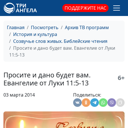
Евангелие от Луки 18:1-8
Кириченко
ПОДДЕРЖИТЕ НАС
Исцеление Прокаженных. О
Ирина
#23
благодарности и вере.Евангелие
Кириченко
Главная
Посмотреть
Архив ТВ программ
от Луки 17:11-19
История и культура
Притча о богаче и Лазаре.
Ирина
#22
Созвучье слов живых. Библейские чтения
Евангелие от Луки 16:19-31
Кириченко
Просите и дано будет вам. Евангелие от Луки
11:5-13
Притча о блудном сыне.
Ирина
#21
Евангелие от Луки 15:11-32
Кириченко
Просите и дано будет вам.
6+
Притча о потерянной овце и
Ирина
#20
Евангелие от Луки 11:5-13
монете. Евангелие от Луки 15:1-10
Кириченко
03 марта 2014
Поделиться:
Притча о выборе почетных мест.
Ирина
#19
о смирении. Евангелие от Луки
Кириченко
14:7-14
Исцеление в субботу согнутой
Ирина
#18
женщины. Евангелие от Луки
Кириченко