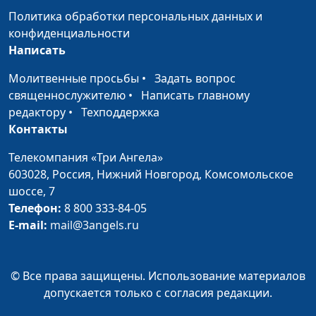
Исцеление тех, кто прикоснулся
Кириченко
Политика обработки персональных данных и
ко Христу. Евангелие от Луки 6:12-
конфиденциальности
19
Написать
Притча о десяти девах. Десять
Ирина
#5
Молитвенные просьбы
•
Задать вопрос
дев вышли встречать жениха.
Кириченко
священнослужителю
•
Написать главному
Евангелие от Матфея 25:1-13
редактору
•
Техподдержка
Притча о работниках в
Контакты
Ирина
#4
винограднике. Всем заплатили
Кириченко
Телекомпания «Три Ангела»
поровну. Евангелие от Матфея
603028,
Россия, Нижний Новгород,
Комсомольское
20:1-16
шоссе, 7
Выросли вместе пшеница и
Телефон:
8 800 333-84-05
Ирина
#3
плевелы.. Евангелие от Матфея
E-mail:
mail@3angels.ru
Кириченко
13:24-35
Притча о сеятеле.Про зерна в
Ирина
#2
© Все права защищены. Использование материалов
разной почве Евангелие от
Кириченко
допускается только с согласия редакции.
Матфея 13:1-9