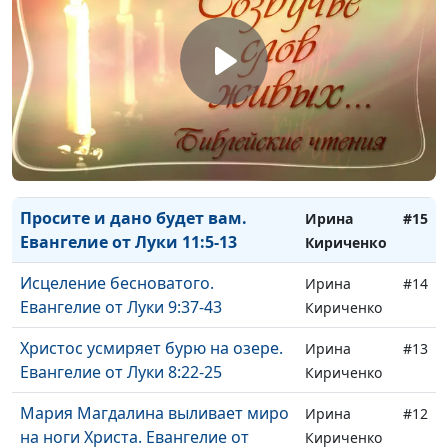
13:10-17
Не заботьтесь. Ищите прежде
Ирина
#17
Царство Небесное. Евангелие от
Кириченко
Луки 12:22-31
Не бойтесь убивающих тело.
Ирина
#16
Евангелие от Луки 12:4-12
Кириченко
Просите и дано будет вам.
Ирина
#15
Евангелие от Луки 11:5-13
Кириченко
Исцеление бесноватого.
Ирина
#14
Евангелие от Луки 9:37-43
Кириченко
Христос усмиряет бурю на озере.
Ирина
#13
Евангелие от Луки 8:22-25
Кириченко
Мария Магдалина выливает миро
Ирина
#12
на ноги Христа. Евангелие от
Кириченко