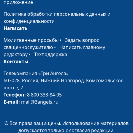
Христос после воскресения:
Ирина
#42
приложение
явление ученикам, вознесение на
Кириченко
Политика обработки персональных данных и
небо. Деяния апостолов 1:3-14
конфиденциальности
Воскресение Христа. Гробница
Ирина
#41
Написать
пуста. Евангелие по Иоанну 20:1-9
Кириченко
Молитвенные просьбы
•
Задать вопрос
Другой Утешитель - Дух Святой.
священнослужителю
•
Написать главному
Ирина
#40
Евангелие по Иоанну 14:16-31
редактору
•
Техподдержка
Кириченко
Контакты
Если любите Меня, соблюдите
Ирина
#39
заповеди Мои: как выразить
Телекомпания «Три Ангела»
Кириченко
любовь к Иисусу?. Евангелие по
603028,
Россия, Нижний Новгород,
Комсомольское
Иоанну 14:1-15
шоссе, 7
Телефон:
8 800 333-84-05
Омовение ног Иисусом.
Ирина
#38
E-mail:
mail@3angels.ru
Подготовка к вечере. Евангелие
Кириченко
по Иоанну 13:1-20
© Все права защищены. Использование материалов
Жизнь земная и жизнь вечная.
Ирина
#37
допускается только с согласия редакции.
Евангелие по Иоанну 12:20-30