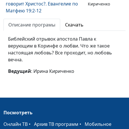
говорит Христос?. Евангелие по
Кириченко
Матфею 19:2-12
Искушения Христа: как отвечать
Ирина
#47
Описание програмы
Скачать
дьяволу. Евангелие по Матфею
Кириченко
4:1-11
Библейский отрывок апостола Павла к
верующим в Коринфе о любви. Что же такое
Рождение Христа. Евангелие по
Ирина
#46
настоящая любовь? Все проходит, но любовь
Матфею 1:18-25
Кириченко
вечна.
Апостол Павел о Святом Духе.
Ирина
#45
Ведущий
: Ирина Кириченко
Деяния апостолов 19:1-10
Кириченко
Дух Святой - Наш Утешитель.
Ирина
#44
Деяния апостолов 9:36-42
Кириченко
Исцеление хоромого Петром, или
Ирина
#43
Кто лечит больных на самом
Кириченко
Посмотреть
деле? Деяния апостолов 3:1-16
Онлайн ТВ
•
Архив ТВ программ
•
Мобильное