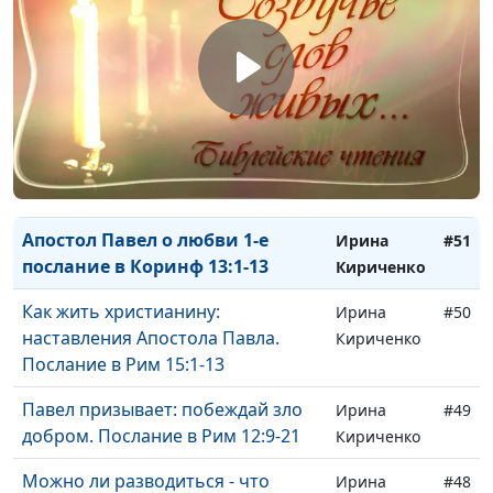
Кириченко
Молитва Давида: Ты укажешь мне
Ирина
#53
путь жизни. Псалтирь 15
Кириченко
Сотворение Евы, или
Ирина
#52
Одиночество человека - не
Кириченко
Божья воля. Бытие 2:18-25
Апостол Павел о любви 1-е
Ирина
#51
послание в Коринф 13:1-13
Кириченко
Как жить христианину:
Ирина
#50
наставления Апостола Павла.
Кириченко
Послание в Рим 15:1-13
Павел призывает: побеждай зло
Ирина
#49
добром. Послание в Рим 12:9-21
Кириченко
Можно ли разводиться - что
Ирина
#48