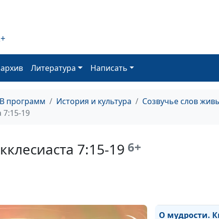
веселья Книга Е
10
2+
Отпускай хлеб 
что можешь. Кн
11:1-6
оархив
Литература
Написать
Время и случай 
Человек не зна
ТВ программ
История и культура
Созвучье слов живы
времени. Книга
 7:15-19
9:11,12
Радуйся, когда 
6+
кклесиаста 7:15-19
делам твоим, К
Екклесиаста 9:7
О мудрости. Кн
7:20-23
О мудрости. К