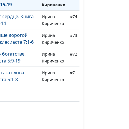
15-19
Кириченко
 сердце. Книга
Ирина
#74
-14
Кириченко
чше дорогой
Ирина
#73
клесиаста 7:1-6
Кириченко
 богатстве.
Ирина
#72
та 5:9-19
Кириченко
ь за слова.
Ирина
#71
та 5:1-8
Кириченко
 животных одна.
Ирина
#70
 Книга
Кириченко
8-22
 делах Божьих.
Ирина
#69
та 3:14-17
Кириченко