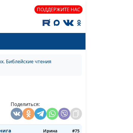
кклесиаста 11:7-
Кириченко
ПОДДЕРЖИТЕ НАС
по водам. Делай,
Ирина
#79
ига Екклесиаста
Кириченко
для успеха.
Ирина
#78
ет своего
Кириченко
х. Библейские чтения
 Екклесиаста
Бог благоволит к
Ирина
#77
нига
Кириченко
-10
Поделиться:
ига Екклесиаста
Ирина
#76
Кириченко
нига
Ирина
#75