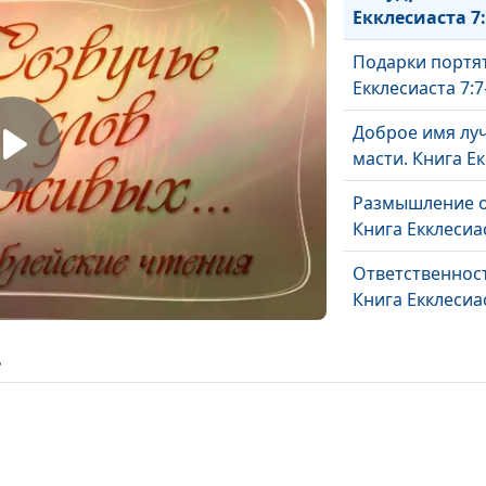
Екклесиаста 7:
Подарки портят
Екклесиаста 7:7
Доброе имя лу
масти. Книга Ек
Размышление о
Книга Екклесиас
Ответственност
Книга Екклесиас
Участь людей и
ь
Доля человека.
Екклесиаста 3:1
Размышления о
Книга Екклесиас