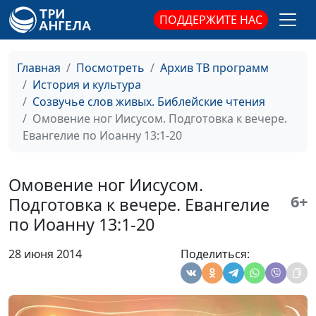
дьяволу. Евангелие по Матфею
Кириченко
ПОДДЕРЖИТЕ НАС
4:1-11
Рождение Христа. Евангелие по
Ирина
#46
Главная
Посмотреть
Архив ТВ программ
Матфею 1:18-25
Кириченко
История и культура
Апостол Павел о Святом Духе.
Созвучье слов живых. Библейские чтения
Ирина
#45
Деяния апостолов 19:1-10
Омовение ног Иисусом. Подготовка к вечере.
Кириченко
Евангелие по Иоанну 13:1-20
Дух Святой - Наш Утешитель.
Ирина
#44
Деяния апостолов 9:36-42
Кириченко
Омовение ног Иисусом.
Исцеление хоромого Петром, или
Ирина
#43
6+
Подготовка к вечере. Евангелие
Кто лечит больных на самом
Кириченко
по Иоанну 13:1-20
деле? Деяния апостолов 3:1-16
28 июня 2014
Поделиться:
Христос после воскресения:
Ирина
#42
явление ученикам, вознесение на
Кириченко
небо. Деяния апостолов 1:3-14