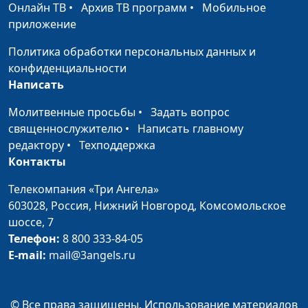
Онлайн ТВ
•
Архив ТВ программ
•
Мобильное
по Иоанну 5:1-15
Кириченко
приложение
Чудо веры, чудо исцеления.
Ирина
#29
Политика обработки персональных данных и
Евангелие по Иоанну 4:46-53
Кириченко
конфиденциальности
Что такое рождение свыше?
Ирина
#28
Написать
Евангелие по Иоанну 3:1-16
Кириченко
Молитвенные просьбы
•
Задать вопрос
Иоанн Креститель о Христе.
священнослужителю
•
Написать главному
Ирина
#27
Евангелие по Иоанну 1:13-18
редактору
•
Техподдержка
Кириченко
Контакты
В начале было слово и слово
Ирина
#26
было у Бога. Евангелие по Иоанну
Телекомпания «Три Ангела»
Кириченко
1:1-12
603028,
Россия, Нижний Новгород,
Комсомольское
шоссе, 7
Фарисей и мытарь.Всякий,
Ирина
#25
Телефон:
8 800 333-84-05
возвышающий себя, унижен
Кириченко
E-mail:
mail@3angels.ru
будет, а принижающий -
возвышен.Евангелие от Луки 18:9-
14
© Все права защищены. Использование материалов