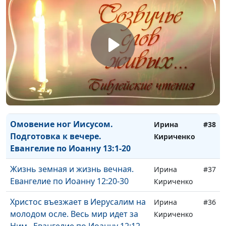
Воскресение Христа. Гробница
Ирина
#41
пуста. Евангелие по Иоанну 20:1-9
Кириченко
Другой Утешитель - Дух Святой.
Ирина
#40
Евангелие по Иоанну 14:16-31
Кириченко
Если любите Меня, соблюдите
Ирина
#39
заповеди Мои: как выразить
Кириченко
любовь к Иисусу?. Евангелие по
Иоанну 14:1-15
Омовение ног Иисусом.
Ирина
#38
Подготовка к вечере.
Кириченко
Евангелие по Иоанну 13:1-20
Жизнь земная и жизнь вечная.
Ирина
#37
Евангелие по Иоанну 12:20-30
Кириченко
Христос въезжает в Иерусалим на
Ирина
#36
молодом осле. Весь мир идет за
Кириченко
Ним. .Евангелие по Иоанну 12:12-