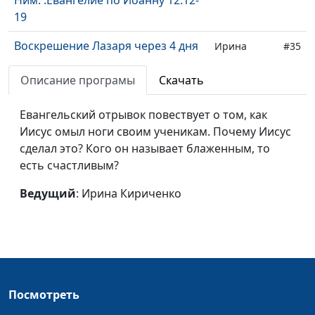
19
Воскрешение Лазаря через 4 дня
Ирина
#35
после смерти. Евангелие по
Кириченко
Иоанну 11:1-45
Описание програмы
Скачать
Исцеление слепорожденного.
Ирина
#34
Евангельский отрывок повествует о том, как
Евангелие по Иоанну 9:1-33
Кириченко
Иисус омыл ноги своим ученикам. Почему Иисус
сделал это? Кого он называет блаженным, то
Прощение женщины: иди и не
Ирина
#33
есть счастливым?
греши. Евангелие по Иоанну 8:2-
Кириченко
11
Ведущий
: Ирина Кириченко
Значение Христа. Он хлеб жизни.
Ирина
#32
Евангелие по Иоанну 6:35-51
Кириченко
У Бога нет голодного. Евангелие
Ирина
#31
по Иоанну 6:1-13
Кириченко
Посмотреть
Добрые дела в субботу. Евангелие
Ирина
#30