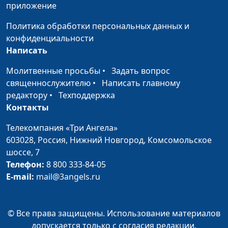
Нагорная проповедь. Любовь к
Ирина
#9
приложение
врагам. Евангелие от Луки 6:27-36
Кириченко
Политика обработки персональных данных и
Дом на песке и на камне.
Ирина
#8
конфиденциальности
Евангелие от Луки 6:46-49
Кириченко
Написать
Нагорная проповедь. Не судите,
Молитвенные просьбы
•
Задать вопрос
Ирина
#7
и не будете судимы. О соринке и
священнослужителю
•
Написать главному
Кириченко
бревне в глазу Евангелие от Луки
редактору
•
Техподдержка
6:37-42
Контакты
Избрание двенадцати учеников.
Телекомпания «Три Ангела»
Ирина
#6
Исцеление тех, кто прикоснулся
603028,
Россия, Нижний Новгород,
Комсомольское
Кириченко
ко Христу. Евангелие от Луки 6:12-
шоссе, 7
19
Телефон:
8 800 333-84-05
E-mail:
mail@3angels.ru
Притча о десяти девах. Десять
Ирина
#5
дев вышли встречать жениха.
Кириченко
Евангелие от Матфея 25:1-13
© Все права защищены. Использование материалов
допускается только с согласия редакции.