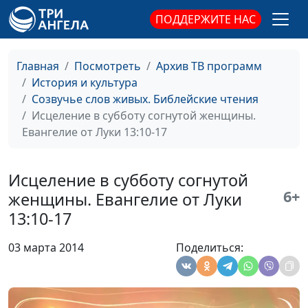
ПОДДЕРЖИТЕ НАС
В начале было слово и слово
Ирина
#26
было у Бога. Евангелие по Иоанну
Кириченко
1:1-12
Главная
Посмотреть
Архив ТВ программ
Фарисей и мытарь.Всякий,
История и культура
Ирина
#25
возвышающий себя, унижен
Созвучье слов живых. Библейские чтения
Кириченко
будет, а принижающий -
Исцеление в субботу согнутой женщины.
возвышен.Евангелие от Луки 18:9-
Евангелие от Луки 13:10-17
14
Молитесь, не переставайте.
Исцеление в субботу согнутой
Ирина
#24
Евангелие от Луки 18:1-8
Кириченко
6+
женщины. Евангелие от Луки
13:10-17
Исцеление Прокаженных. О
Ирина
#23
благодарности и вере.Евангелие
Кириченко
03 марта 2014
Поделиться:
от Луки 17:11-19
Притча о богаче и Лазаре.
Ирина
#22
Евангелие от Луки 16:19-31
Кириченко