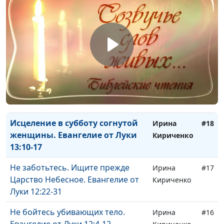
Притча о блудном сыне.
Ирина
#21
Евангелие от Луки 15:11-32
Кириченко
Притча о потерянной овце и
Ирина
#20
монете. Евангелие от Луки 15:1-10
Кириченко
Притча о выборе почетных мест.
Ирина
#19
о смирении. Евангелие от Луки
Кириченко
14:7-14
Исцеление в субботу согнутой
Ирина
#18
женщины. Евангелие от Луки
Кириченко
13:10-17
Не заботьтесь. Ищите прежде
Ирина
#17
Царство Небесное. Евангелие от
Кириченко
Луки 12:22-31
Не бойтесь убивающих тело.
Ирина
#16
Евангелие от Луки 12:4-12