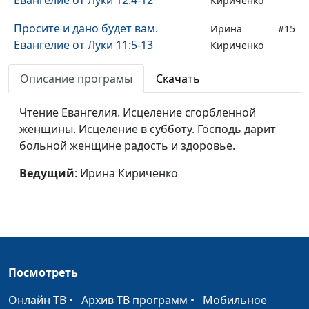
Кириченко
Просите и дано будет вам.
Ирина
#15
Евангелие от Луки 11:5-13
Кириченко
Исцеление бесноватого.
Ирина
#14
Описание програмы
Скачать
Евангелие от Луки 9:37-43
Кириченко
Чтение Евангелия. Исцеление сгорбленной
Христос усмиряет бурю на озере.
Ирина
#13
женщины. Исцеление в субботу. Господь дарит
Евангелие от Луки 8:22-25
Кириченко
больной женщине радость и здоровье.
Мария Магдалина выливает миро
Ирина
#12
Ведущий
: Ирина Кириченко
на ноги Христа. Евангелие от
Кириченко
Луки 7:36-50
Воскрешение сына вдовы.
Ирина
#11
Евангелие от Луки 7:11-17
Кириченко
Исцеление слуги центуриона.
Ирина
#10
Посмотреть
Евангелие от Луки 7:1-10
Кириченко
Онлайн ТВ
•
Архив ТВ программ
•
Мобильное