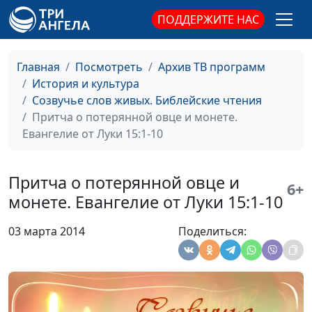
Что такое рождение свыше?
Ирина
#28
ПОДДЕРЖИТЕ НАС
Евангелие по Иоанну 3:1-16
Кириченко
Иоанн Креститель о Христе.
Ирина
#27
Главная
Посмотреть
Архив ТВ программ
Евангелие по Иоанну 1:13-18
Кириченко
История и культура
Созвучье слов живых. Библейские чтения
В начале было слово и слово
Ирина
#26
Притча о потерянной овце и монете.
было у Бога. Евангелие по Иоанну
Кириченко
Евангелие от Луки 15:1-10
1:1-12
Фарисей и мытарь.Всякий,
Ирина
#25
Притча о потерянной овце и
6+
возвышающий себя, унижен
Кириченко
монете. Евангелие от Луки 15:1-10
будет, а принижающий -
возвышен.Евангелие от Луки 18:9-
03 марта 2014
Поделиться:
14
Молитесь, не переставайте.
Ирина
#24
Евангелие от Луки 18:1-8
Кириченко
Исцеление Прокаженных. О
Ирина
#23