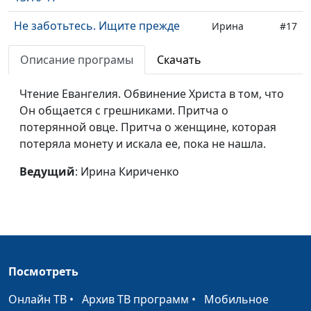
Не заботьтесь. Ищите прежде
Ирина
#17
Царство Небесное. Евангелие от
Кириченко
Луки 12:22-31
Описание програмы
Скачать
Не бойтесь убивающих тело.
Ирина
#16
Чтение Евангелия. Обвинение Христа в том, что
Евангелие от Луки 12:4-12
Кириченко
Он общается с грешниками. Притча о
потерянной овце. Притча о женщине, которая
Просите и дано будет вам.
Ирина
#15
потеряла монету и искала ее, пока не нашла.
Евангелие от Луки 11:5-13
Кириченко
Ведущий
: Ирина Кириченко
Исцеление бесноватого.
Ирина
#14
Евангелие от Луки 9:37-43
Кириченко
Христос усмиряет бурю на озере.
Ирина
#13
Евангелие от Луки 8:22-25
Кириченко
Мария Магдалина выливает миро
Ирина
#12
Посмотреть
на ноги Христа. Евангелие от
Кириченко
Онлайн ТВ
•
Архив ТВ программ
•
Мобильное
Луки 7:36-50