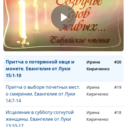
благодарности и вере.Евангелие
Кириченко
от Луки 17:11-19
Притча о богаче и Лазаре.
Ирина
#22
Евангелие от Луки 16:19-31
Кириченко
Притча о блудном сыне.
Ирина
#21
Евангелие от Луки 15:11-32
Кириченко
Притча о потерянной овце и
Ирина
#20
монете. Евангелие от Луки
Кириченко
15:1-10
Притча о выборе почетных мест.
Ирина
#19
о смирении. Евангелие от Луки
Кириченко
14:7-14
Исцеление в субботу согнутой
Ирина
#18
женщины. Евангелие от Луки
Кириченко
13:10-17