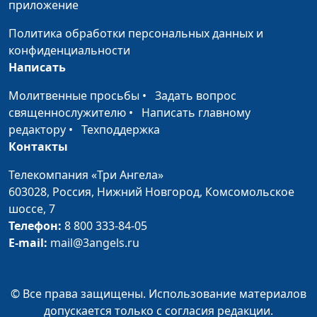
приложение
Воскрешение сына вдовы.
Ирина
#11
Политика обработки персональных данных и
Евангелие от Луки 7:11-17
Кириченко
конфиденциальности
Исцеление слуги центуриона.
Ирина
#10
Написать
Евангелие от Луки 7:1-10
Кириченко
Молитвенные просьбы
•
Задать вопрос
Нагорная проповедь. Любовь к
священнослужителю
•
Написать главному
Ирина
#9
врагам. Евангелие от Луки 6:27-36
редактору
•
Техподдержка
Кириченко
Контакты
Дом на песке и на камне.
Ирина
#8
Евангелие от Луки 6:46-49
Телекомпания «Три Ангела»
Кириченко
603028,
Россия, Нижний Новгород,
Комсомольское
Нагорная проповедь. Не судите,
Ирина
#7
шоссе, 7
и не будете судимы. О соринке и
Кириченко
Телефон:
8 800 333-84-05
бревне в глазу Евангелие от Луки
E-mail:
mail@3angels.ru
6:37-42
Избрание двенадцати учеников.
Ирина
#6
© Все права защищены. Использование материалов
Исцеление тех, кто прикоснулся
Кириченко
допускается только с согласия редакции.
ко Христу. Евангелие от Луки 6:12-