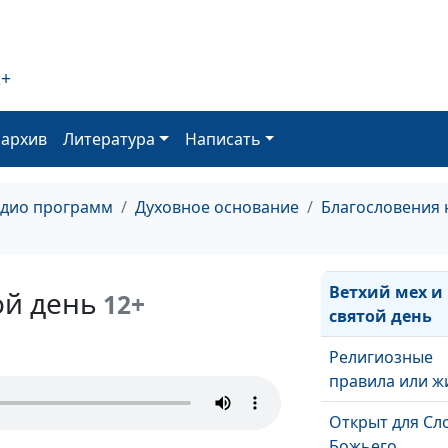
Притча о сеят
Отрекся ли Хр
2+
от близких
Сила исцелени
оархив
Литература
Написать
непроститель
грех
адио программ
Духовное основание
Благословения 
Жажда исцеле
Ветхий мех и
ой день
12+
святой день
Религиозные
правила или ж
Открыт для Сл
Божьего