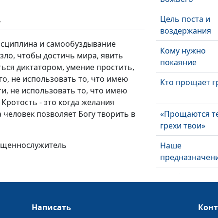
Цель поста и
ь
воздержания
дисциплина и самообуздывание
Кому нужно
 зло, чтобы достичь мира, явить
покаяние
ться диктатором, умение простить,
о, не использовать то, что имею
Кто прощает г
и, не использовать то, что имею
 Кротость - это когда желания
а человек позволяет Богу творить в
«Прощаются т
грехи твои»
вященнослужитель
Наше
предназначен
Кто близок ко 
Написать
Кон
Исцеление и