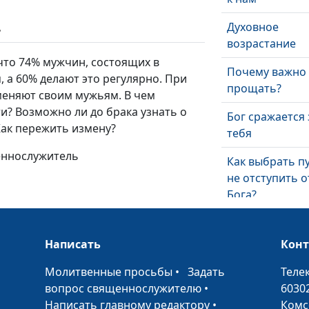
Духовное
ь
возрастание
 что 74% мужчин, состоящих в
Почему важно
, а 60% делают это регулярно. При
прощать?
меняют своим мужьям. В чем
и? Возможно ли до брака узнать о
Бог сражается 
 Как пережить измену?
тебя
щеннослужитель
Как выбрать п
не отступить о
Бога?
Настоящая лю
— это...
Написать
Кон
Что дает церк
•
Молитвенные просьбы
•
Задать
Теле
человеку?
вопрос священнослужителю
•
6030
Написать главному редактору
•
Комс