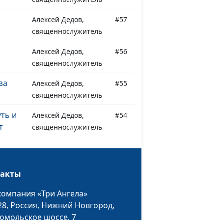
Алексей Дедов,
#57
священнослужитель
Алексей Дедов,
#56
священнослужитель
за
Алексей Дедов,
#55
священнослужитель
уть и
Алексей Дедов,
#54
т
священнослужитель
бовь
Алексей Дедов,
#53
священнослужитель
такты
овь
Алексей Дедов,
#52
компания «Три Ангела»
священнослужитель
28,
Россия, Нижний Новгород,
омольское шоссе, 7