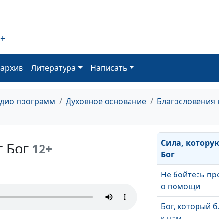
Бог поддержив
молодых
2+
Когда нет над
оархив
Литература
Написать
«Носите брем
друг друга»
адио программ
Духовное основание
Благословения 
Бог верен тебе
Сила, котору
т Бог
12+
Бог
Не бойтесь пр
о помощи
Бог, который б
к нам