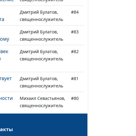
Дмитрий Булатов,
#84
та
священнослужитель
Дмитрий Булатов,
#83
гому
священнослужитель
овек
Дмитрий Булатов,
#82
е
священнослужитель
твует
Дмитрий Булатов,
#81
священнослужитель
ности
Михаил Севастьянов,
#80
священнослужитель
ь веру
Михаил Севастьянов,
#79
священнослужитель
такты