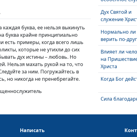
Дух Святой и
ь
служение Хрис
а каждая буква, ее нельзя выкинуть
Нормально ли
дна буква крайне принципиально
верить по-дру
и есть примеры, когда всего лишь
ликты, которые не утихли до сих
Влияет ли чел
бывать дух истины – любовь. Но
на Пришестви
й. Нельзя махать рукой на то, что
Христа
Следуйте за ним. Погружайтесь в
сь, но никогда не пренебрегайте.
Когда Бог дейс
вященнослужитель
Сила благодар
Как не потерят
Написать
Кон