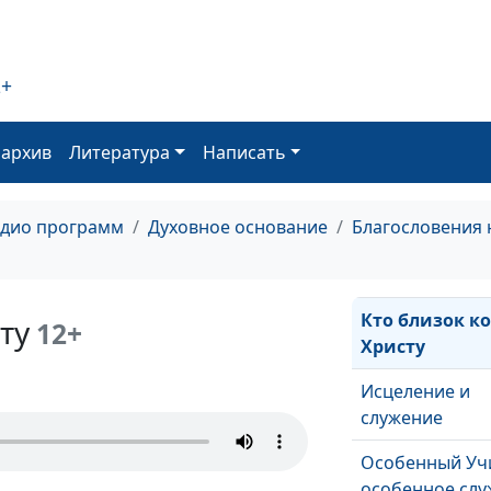
Кому нужно
покаяние
2+
Кто прощает г
оархив
Литература
Написать
«Прощаются т
грехи твои»
адио программ
Духовное основание
Благословения 
Наше
предназначен
Кто близок к
ту
12+
Христу
Исцеление и
служение
Особенный Уч
особенное сл