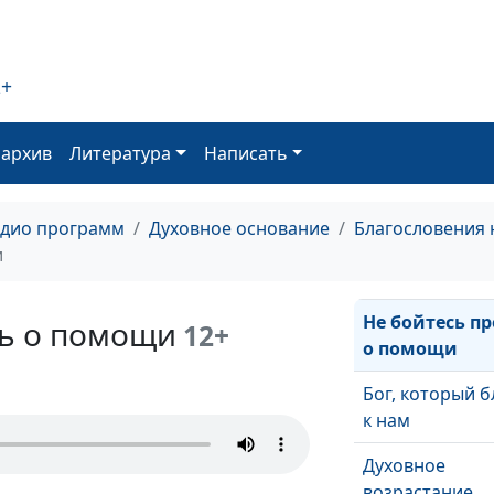
Когда нет над
2+
«Носите брем
друг друга»
оархив
Литература
Написать
Бог верен тебе
адио программ
Духовное основание
Благословения 
Сила, которую 
и
Бог
Не бойтесь п
ть о помощи
12+
о помощи
Бог, который б
к нам
Духовное
возрастание