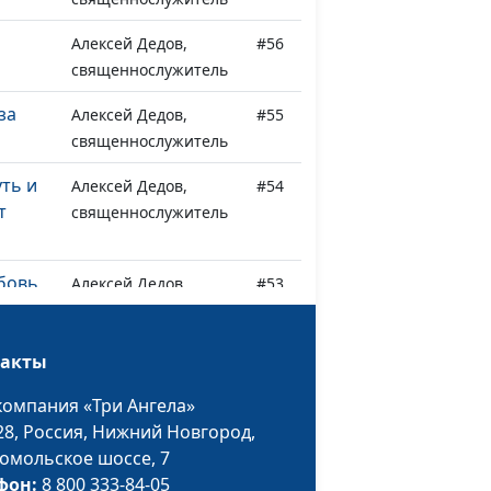
Алексей Дедов,
#56
священнослужитель
за
Алексей Дедов,
#55
священнослужитель
уть и
Алексей Дедов,
#54
т
священнослужитель
бовь
Алексей Дедов,
#53
священнослужитель
овь
Алексей Дедов,
#52
такты
священнослужитель
компания «Три Ангела»
о
Алексей Дедов,
#51
28,
Россия, Нижний Новгород,
священнослужитель
омольское шоссе, 7
фон:
8 800 333-84-05