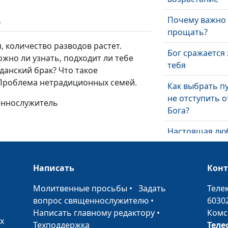
Почему важно
ь
прощать?
 количество разводов растет.
Бог сражается 
ожно ли узнать, подходит ли тебе
тебя
жданский брак? Что такое
 Проблема нетрадиционных семей.
Как выбрать п
не отступить о
щеннослужитель
Бога?
Настоящая лю
— это...
Что дает церк
Написать
Кон
человеку?
•
Молитвенные просьбы
•
Задать
Теле
Бог дает щедр
вопрос священнослужителю
•
6030
Написать главному редактору
•
Комс
х
Техподдержка
Теле