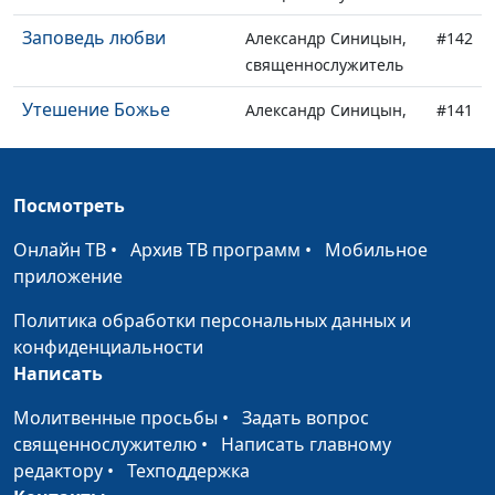
Заповедь любви
Александр Синицын,
#142
священнослужитель
Утешение Божье
Александр Синицын,
#141
священнослужитель
Как обрести свободу
Александр Синицын,
#140
Посмотреть
священнослужитель
Онлайн ТВ
•
Архив ТВ программ
•
Мобильное
В чем же истина?
Александр Синицын,
#139
приложение
священнослужитель
Политика обработки персональных данных и
На что тратить время?
Александр Синицын,
#138
конфиденциальности
священнослужитель
Написать
Манипуляции и
Александр Синицын,
#137
Молитвенные просьбы
•
Задать вопрос
проповедь Евангелия
священнослужитель
священнослужителю
•
Написать главному
Как покаяться?
редактору
•
Техподдержка
Александр Синицын,
#136