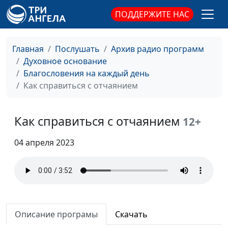
Блаженны милостивые
Андрей Качалаба,
#156
ПОДДЕРЖИТЕ НАС
священнослужитель
Верный в малом верен
Андрей Качалаба,
#155
Главная
Послушать
Архив радио программ
и во многом
священнослужитель
Духовное основание
Благословения на каждый день
Дело, сделанное
Андрей Качалаба,
#154
Как справиться с отчаянием
вовремя
священнослужитель
Трудно ли спастись?
Андрей Качалаба,
#153
Как справиться с отчаянием
12+
священнослужитель
Что ты видишь?
04 апреля 2023
Андрей Качалаба,
#152
священнослужитель
Зачем быть
Андрей Качалаба,
#151
благодарным?
священнослужитель
Почему важно искать
Андрей Качалаба,
#150
Описание програмы
Скачать
мира
священнослужитель