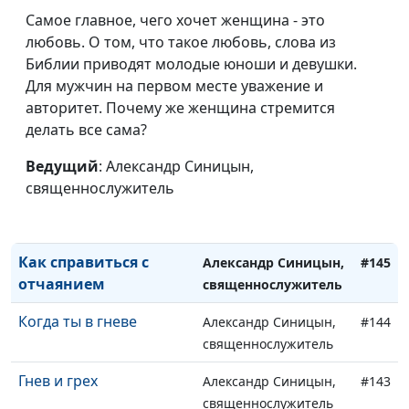
Самое главное, чего хочет женщина - это
Что обязательно надо
Андрей Качалаба,
#149
любовь. О том, что такое любовь, слова из
забыть
священнослужитель
Библии приводят молодые юноши и девушки.
Принуждение к
Для мужчин на первом месте уважение и
Андрей Качалаба,
#148
прощению
авторитет. Почему же женщина стремится
священнослужитель
делать все сама?
Как родиться свыше?
Андрей Качалаба,
#147
Ведущий
: Александр Синицын,
священнослужитель
священнослужитель
Бог оправдывает
Андрей Качалаба,
#146
грешника
священнослужитель
Как справиться с
Александр Синицын,
#145
отчаянием
священнослужитель
Когда ты в гневе
Александр Синицын,
#144
священнослужитель
Гнев и грех
Александр Синицын,
#143
священнослужитель