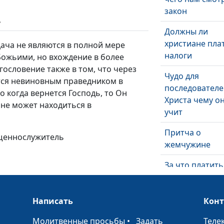
закон
ь
Должны ли
христиане пла
дача не являются в полной мере
налоги
Божьими, но вхождение в более
гословение также в том, что через
Чудо для
тся невиновным праведником в
последовател
о когда вернется Господь, то Он
Христа чему о
х не может находиться в
учит
Притча о
ященнослужитель
жемчужине
За что платить
оно не ценно
Особый опыт 
Написать
Кон
Богом
•
Молитвенные просьбы
•
Задать
Теле