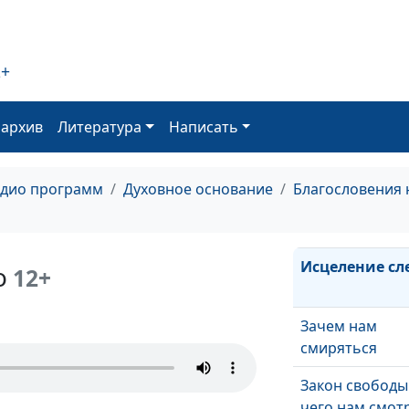
Просите, и дан
будет вам
2+
Неустанно мол
оархив
Литература
Написать
Обращение За
адио программ
Духовное основание
Благословения 
Раб богатства
Исцеление сл
о
12+
Зачем нам
смиряться
Закон свободы
чего нам смот