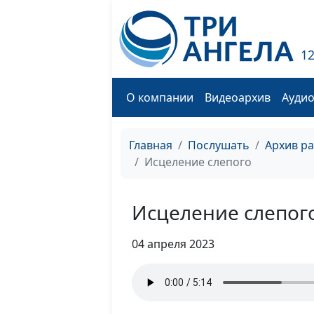
1
О компании
Видеоархив
Ауди
Главная
Послушать
Архив р
Исцеление слепого
Исцеление слепог
04 апреля 2023