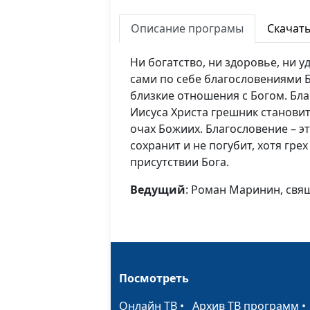
Описание програмы
Скачат
Ни богатство, ни здоровье, ни у
сами по себе благословениями 
близкие отношения с Богом. Бла
Иисуса Христа грешник станови
очах Божиих. Благословение – эт
сохранит и не погубит, хотя гре
присутствии Бога.
Ведущий
: Роман Маринин, св
Посмотреть
Онлайн ТВ
•
Архив ТВ программ