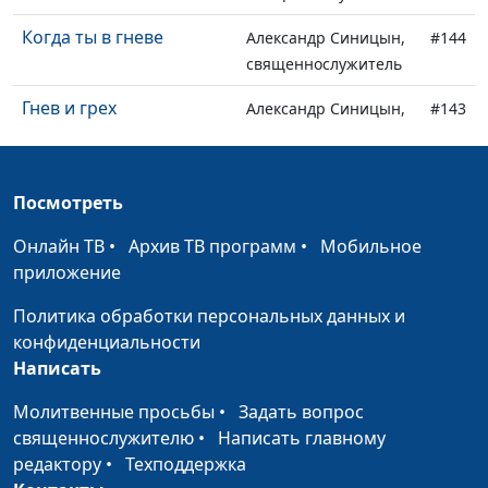
Когда ты в гневе
Александр Синицын,
#144
священнослужитель
Гнев и грех
Александр Синицын,
#143
священнослужитель
Заповедь любви
Александр Синицын,
#142
Посмотреть
священнослужитель
Онлайн ТВ
•
Архив ТВ программ
•
Мобильное
Утешение Божье
Александр Синицын,
#141
приложение
священнослужитель
Политика обработки персональных данных и
Как обрести свободу
Александр Синицын,
#140
конфиденциальности
священнослужитель
Написать
В чем же истина?
Александр Синицын,
#139
Молитвенные просьбы
•
Задать вопрос
священнослужитель
священнослужителю
•
Написать главному
На что тратить время?
редактору
•
Техподдержка
Александр Синицын,
#138