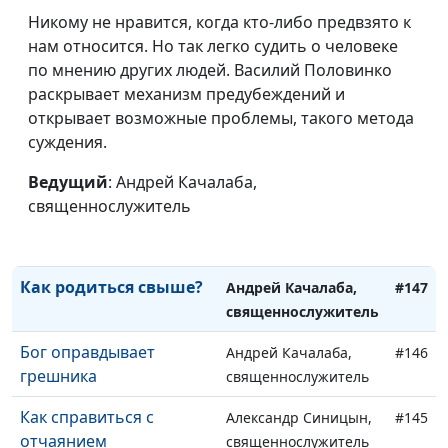
Никому не нравится, когда кто-либо предвзято к
Зачем быть
Андрей Качалаба,
#151
нам относится. Но так легко судить о человеке
благодарным?
священнослужитель
по мнению других людей. Василий Половинко
Почему важно искать
раскрывает механизм предубеждений и
Андрей Качалаба,
#150
мира
открывает возможные проблемы, такого метода
священнослужитель
суждения.
Что обязательно надо
Андрей Качалаба,
#149
забыть
Ведущий
: Андрей Качалаба,
священнослужитель
священнослужитель
Принуждение к
Андрей Качалаба,
#148
прощению
священнослужитель
Как родиться свыше?
Андрей Качалаба,
#147
священнослужитель
Бог оправдывает
Андрей Качалаба,
#146
грешника
священнослужитель
Как справиться с
Александр Синицын,
#145
отчаянием
священнослужитель