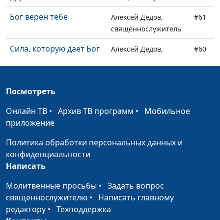
Бог верен тебе
Алексей Дедов,
#61
священнослужитель
Сила, которую дает Бог
Алексей Дедов,
#60
священнослужитель
Не бойтесь просить о
Алексей Дедов,
#59
Посмотреть
помощи
священнослужитель
Онлайн ТВ
•
Архив ТВ программ
•
Мобильное
Бог, который близок к
Алексей Дедов,
#58
приложение
нам
священнослужитель
Политика обработки персональных данных и
Духовное возрастание
Алексей Дедов,
#57
конфиденциальности
священнослужитель
Написать
Почему важно
Алексей Дедов,
#56
Молитвенные просьбы
•
Задать вопрос
прощать?
священнослужитель
священнослужителю
•
Написать главному
Бог сражается за тебя
редактору
•
Техподдержка
Алексей Дедов,
#55