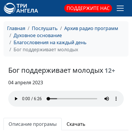
Как угодить человеку
Михаил Севастьянов,
#75
ПОДДЕРЖИТЕ НАС
священнослужитель
Как помогает Бог
Михаил Севастьянов,
#74
Главная
Послушать
Архив радио программ
священнослужитель
Духовное основание
Благословения на каждый день
Любовь в семье
Михаил Севастьянов,
#73
Бог поддерживает молодых
священнослужитель
Когда случаются
Михаил Севастьянов,
#72
Бог поддерживает молодых
12+
несчастья
священнослужитель
Настоящая вера
04 апреля 2023
Алексей Дедов,
#71
священнослужитель
Бог слышит наш крик
Алексей Дедов,
#70
священнослужитель
Сила благодарности
Алексей Дедов,
#69
Описание програмы
Скачать
священнослужитель