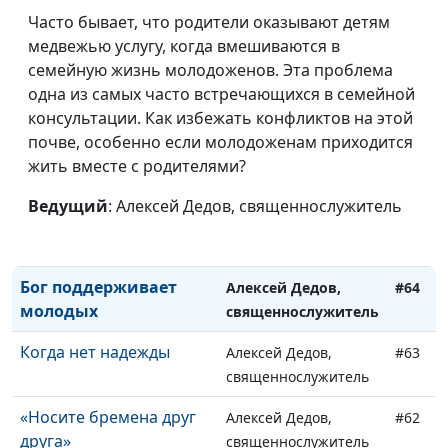
Часто бывает, что родители оказывают детям
Почему нужно
Алексей Дедов,
#68
медвежью услугу, когда вмешиваются в
молиться?
священнослужитель
семейную жизнь молодоженов. Эта проблема
Ставьте перед собой
одна из самых часто встречающихся в семейной
Алексей Дедов,
#67
цели
консультации. Как избежать конфликтов на этой
священнослужитель
почве, особенно если молодоженам приходится
Живите в радости
Алексей Дедов,
#66
жить вместе с родителями?
священнослужитель
Ведущий
: Алексей Дедов, священнослужитель
Бог ходатайствует в
Алексей Дедов,
#65
отношении нас
священнослужитель
Бог поддерживает
Алексей Дедов,
#64
молодых
священнослужитель
Когда нет надежды
Алексей Дедов,
#63
священнослужитель
«Носите бремена друг
Алексей Дедов,
#62
друга»
священнослужитель