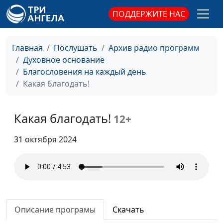
ПОДДЕРЖИТЕ НАС
Главная
Послушать
Архив радио программ
Духовное основание
Дерзость и страх
Андрей Качалаба,
#187
Благословения на каждый день
Божий
священнослужитель
Какая благодать!
Кто наследует Царство
Андрей Качалаба,
#186
Божье?
священнослужитель
Какая благодать!
12+
Когда же придет
Андрей Качалаба,
#185
Христос?
31 октября 2024
священнослужитель
Действительно ли Бог
Андрей Качалаба,
#184
любит людей?
священнослужитель
Две жизни одного
Андрей Качалаба,
#183
человека
священнослужитель
Описание програмы
Скачать