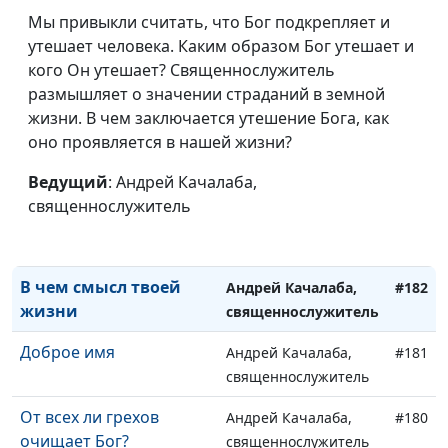
Мы привыкли считать, что Бог подкрепляет и
Кто наследует Царство
Андрей Качалаба,
#186
утешает человека. Каким образом Бог утешает и
Божье?
священнослужитель
кого Он утешает? Священнослужитель
Когда же придет
размышляет о значении страданий в земной
Андрей Качалаба,
#185
Христос?
жизни. В чем заключается утешение Бога, как
священнослужитель
оно проявляется в нашей жизни?
Действительно ли Бог
Андрей Качалаба,
#184
любит людей?
Ведущий
: Андрей Качалаба,
священнослужитель
священнослужитель
Две жизни одного
Андрей Качалаба,
#183
человека
священнослужитель
В чем смысл твоей
Андрей Качалаба,
#182
жизни
священнослужитель
Доброе имя
Андрей Качалаба,
#181
священнослужитель
От всех ли грехов
Андрей Качалаба,
#180
очищает Бог?
священнослужитель