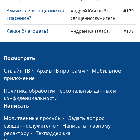
Влияет ли крещение на
Андрей Качалаба,
#179
спасение?
священнослужитель
Какая благодать!
Андрей Качалаба,
#178
священнослужитель
Благословение и
Андрей Качалаба,
#177
Посмотреть
проклятье
священнослужитель
Онлайн ТВ
•
Архив ТВ программ
•
Мобильное
Чем опасно кощунство?
Андрей Качалаба,
#176
приложение
священнослужитель
Политика обработки персональных данных и
Отдыхать по-библейски
Андрей Качалаба,
#175
конфиденциальности
священнослужитель
Написать
Почему нужно избегать
Андрей Качалаба,
#174
Молитвенные просьбы
•
Задать вопрос
лицемерия?
священнослужитель
священнослужителю
•
Написать главному
Научись простоте
редактору
•
Техподдержка
Андрей Качалаба,
#173