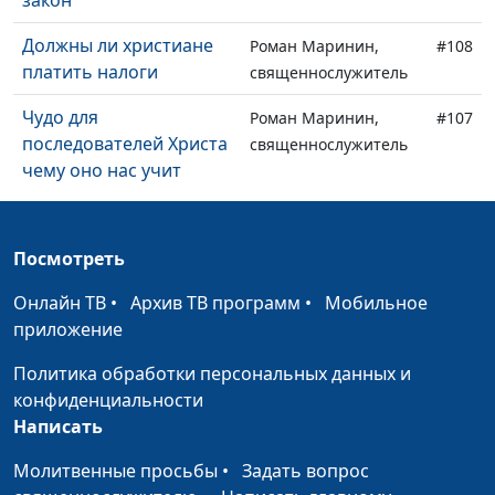
закон
Должны ли христиане
Роман Маринин,
#108
платить налоги
священнослужитель
Чудо для
Роман Маринин,
#107
последователей Христа
священнослужитель
чему оно нас учит
Притча о жемчужине
Роман Маринин,
#106
священнослужитель
Посмотреть
За что платить, если
Роман Маринин,
#105
Онлайн ТВ
•
Архив ТВ программ
•
Мобильное
оно не ценно
священнослужитель
приложение
Особый опыт с Богом
Дмитрий Булатов,
#104
Политика обработки персональных данных и
священнослужитель
конфиденциальности
Написать
Умереть и ожить
Дмитрий Булатов,
#103
священнослужитель
Молитвенные просьбы
•
Задать вопрос