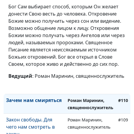
Просите, и дано будет
Роман Маринин,
#115
Бог Сам выбирает способ, которым Он желает
вам
священнослужитель
донести Свою весть до человека. Откровение
Божие можно получить через сон или видение.
Неустанно молитесь
Роман Маринин,
#114
Возможно общение лицом к лицу. Откровения
священнослужитель
Божии можно получать через Ангелов или через
Обращение Закхея
людей, называемых пророками. Священное
Роман Маринин,
#113
Писание является неиссякаемым источником
священнослужитель
Божьих откровений. Бог все открыл в Слове
Раб богатства
Роман Маринин,
#112
Своем, которое живо и действенно до сих пор.
священнослужитель
Ведущий
: Роман Маринин, священнослужитель
Исцеление слепого
Роман Маринин,
#111
священнослужитель
Зачем нам смиряться
Роман Маринин,
#110
священнослужитель
Закон свободы. Для
Роман Маринин,
#109
чего нам смотреть в
священнослужитель