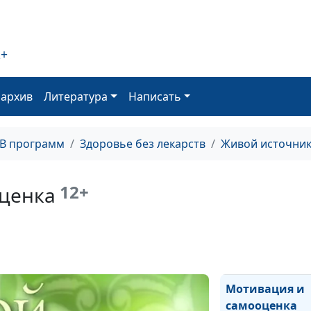
сомнениями
Восстановлени
организма
2+
Три ключа успе
оархив
Литература
Написать
Привычка и
зависимость
ТВ программ
Здоровье без лекарств
Живой источни
Курить или не
курить?
12+
ценка
Контроль веса
Мотивация и
самооценка