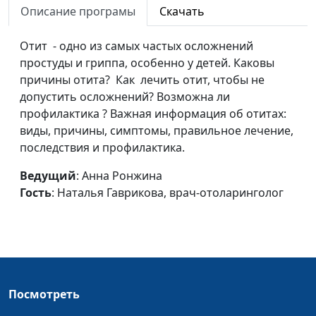
Описание програмы
Скачать
эндокринолог
Если у ребенка
Анна Ронжина, Любовь
#166
Отит - одно из самых частых осложнений
сахарный диабет...
Копылова, детский
простуды и гриппа, особенно у детей. Каковы
эндокринолог
причины отита? Как лечить отит, чтобы не
допустить осложнений? Возможна ли
Причины
Анна Ронжина, Любовь
#165
профилактика ? Важная информация об отитах:
сахарного диабета
Копылова, детский
виды, причины, симптомы, правильное лечение,
у детей
эндокринолог
последствия и профилактика.
ОРВИ у детей
Анна Ронжина, Татьяна
#164
Ведущий
: Анна Ронжина
Зинатуллина, врач-
Гость
: Наталья Гаврикова, врач-отоларинголог
педиатр
Здоровье
Анна Ронжина, Татьяна
#163
школьника
Зинатуллина, врач-
педиатр
Питание
Анна Ронжина, Татьяна
#162
Посмотреть
школьника (вторая
Зинатуллина, врач-