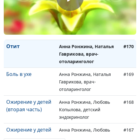
отоларинголог
Снижение слуха
Анна Ронжина, Наталья
#171
Гаврикова, врач-
отоларинголог
Отит
Анна Ронжина, Наталья
#170
Гаврикова, врач-
отоларинголог
Боль в ухе
Анна Ронжина, Наталья
#169
Гаврикова, врач-
отоларинголог
Ожирение у детей
Анна Ронжина, Любовь
#168
(вторая часть)
Копылова, детский
эндокринолог
Ожирение у детей
Анна Ронжина, Любовь
#167
(первая часть)
Копылова, детский