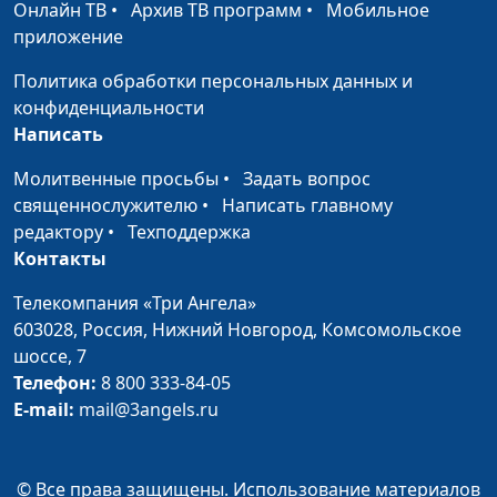
Онлайн ТВ
•
Архив ТВ программ
•
Мобильное
часть)
педиатр
приложение
Питание
Анна Ронжина, Татьяна
#161
Политика обработки персональных данных и
школьника (первая
Зинатуллина, врач-
конфиденциальности
часть)
педиатр
Написать
Потери сознания
Мария Рожкова, Леонид
#160
Молитвенные просьбы
•
Задать вопрос
Драч, врач-хирург
священнослужителю
•
Написать главному
Боли в животе
редактору
•
Техподдержка
Мария Рожкова, Леонид
#159
Контакты
Драч, врач-хирург
Укусы
Телекомпания «Три Ангела»
Мария Рожкова, Леонид
#158
603028,
Россия, Нижний Новгород,
Комсомольское
Драч, врач-хирург
шоссе, 7
Кровотечения
Мария Рожкова, Леонид
#157
Телефон:
8 800 333-84-05
Драч, врач-хирург
E-mail:
mail@3angels.ru
Переломы
Мария Рожкова, Леонид
#156
Драч, врач-хирург
© Все права защищены. Использование материалов