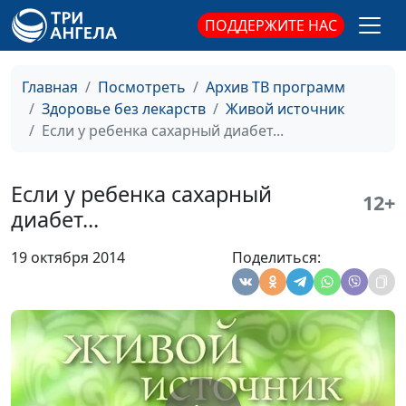
Гаврикова, врач-
ПОДДЕРЖИТЕ НАС
отоларинголог
Заболевания носа
Анна Ронжина, Наталья
#172
Главная
Посмотреть
Архив ТВ программ
Гаврикова, врач-
Здоровье без лекарств
Живой источник
отоларинголог
Если у ребенка сахарный диабет...
Снижение слуха
Анна Ронжина, Наталья
#171
Гаврикова, врач-
Если у ребенка сахарный
12+
отоларинголог
диабет...
Отит
Анна Ронжина, Наталья
#170
19 октября 2014
Поделиться:
Гаврикова, врач-
отоларинголог
Боль в ухе
Анна Ронжина, Наталья
#169
Гаврикова, врач-
отоларинголог
Ожирение у детей
Анна Ронжина, Любовь
#168