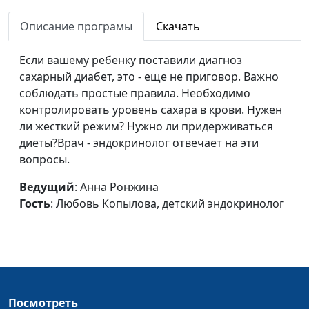
школьника
Зинатуллина, врач-
Описание програмы
Скачать
педиатр
Питание
Анна Ронжина, Татьяна
#162
Если вашему ребенку поставили диагноз
школьника (вторая
Зинатуллина, врач-
сахарный диабет, это - еще не приговор. Важно
часть)
педиатр
соблюдать простые правила. Необходимо
контролировать уровень сахара в крови. Нужен
Питание
Анна Ронжина, Татьяна
#161
ли жесткий режим? Нужно ли придерживаться
школьника (первая
Зинатуллина, врач-
диеты?Врач - эндокринолог отвечает на эти
часть)
педиатр
вопросы.
Потери сознания
Мария Рожкова, Леонид
#160
Ведущий
: Анна Ронжина
Драч, врач-хирург
Гость
: Любовь Копылова, детский эндокринолог
Боли в животе
Мария Рожкова, Леонид
#159
Драч, врач-хирург
Укусы
Мария Рожкова, Леонид
#158
Драч, врач-хирург
Посмотреть