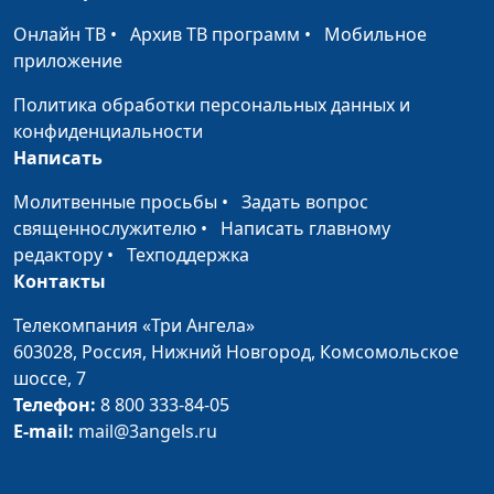
Кровотечения
Мария Рожкова, Леонид
#157
Драч, врач-хирург
Онлайн ТВ
•
Архив ТВ программ
•
Мобильное
приложение
Переломы
Мария Рожкова, Леонид
#156
Драч, врач-хирург
Политика обработки персональных данных и
конфиденциальности
Ожоги
Мария Рожкова, Леонид
#155
Написать
Драч, врач-хирург
Молитвенные просьбы
•
Задать вопрос
Осторожно —
Анна Ронжина, Елена
#154
священнослужителю
•
Написать главному
таблетка!
Шелягина, кандидат
редактору
•
Техподдержка
медицинских наук
Контакты
Для кого опасен
Анна Ронжина, Елена
#153
Телекомпания «Три Ангела»
сезон цветения?
Шелягина, кандидат
603028,
Россия, Нижний Новгород,
Комсомольское
медицинских наук
шоссе, 7
Телефон:
8 800 333-84-05
Как жить с
Анна Ронжина, Елена
#152
E-mail:
mail@3angels.ru
бронхиальной
Шелягина, кандидат
астмой?
медицинских наук