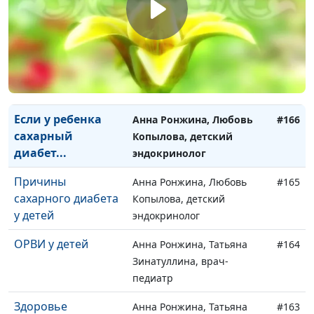
(вторая часть)
Копылова, детский
эндокринолог
Ожирение у детей
Анна Ронжина, Любовь
#167
(первая часть)
Копылова, детский
эндокринолог
Если у ребенка
Анна Ронжина, Любовь
#166
сахарный
Копылова, детский
диабет...
эндокринолог
Причины
Анна Ронжина, Любовь
#165
сахарного диабета
Копылова, детский
у детей
эндокринолог
ОРВИ у детей
Анна Ронжина, Татьяна
#164
Зинатуллина, врач-
педиатр
Здоровье
Анна Ронжина, Татьяна
#163