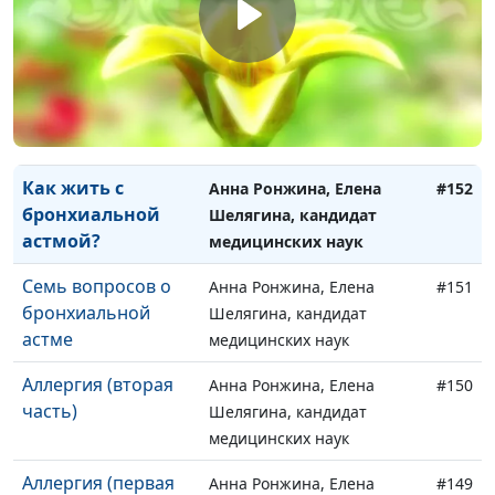
таблетка!
Шелягина, кандидат
медицинских наук
Для кого опасен
Анна Ронжина, Елена
#153
сезон цветения?
Шелягина, кандидат
медицинских наук
Как жить с
Анна Ронжина, Елена
#152
бронхиальной
Шелягина, кандидат
астмой?
медицинских наук
Семь вопросов о
Анна Ронжина, Елена
#151
бронхиальной
Шелягина, кандидат
астме
медицинских наук
Аллергия (вторая
Анна Ронжина, Елена
#150
часть)
Шелягина, кандидат
медицинских наук
Аллергия (первая
Анна Ронжина, Елена
#149