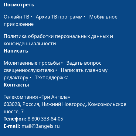
безопасности
Шелягина, кандидат
Посмотреть
организма
медицинских наук
Онлайн ТВ
•
Архив ТВ программ
•
Мобильное
Бегом или шагом
Анна Ронжина, Елена
#143
приложение
за своим
Шелягина, кандидат
Политика обработки персональных данных и
здоровьем
медицинских наук
конфиденциальности
Рак легких
Мария Рожкова, Галина
#142
Написать
Задорожная, врач-онколог
Молитвенные просьбы
•
Задать вопрос
Рак
священнослужителю
•
Мария Рожкова, Александр
Написать главному
#141
предстательной
редактору
•
Техподдержка
Белоногов, врач-
железы
Контакты
колопроктолог
Колоректальный
Телекомпания «Три Ангела»
Мария Рожкова, Галина
#140
рак (вторая часть)
603028,
Россия, Нижний Новгород,
Комсомольское
Задорожная, врач-онколог
шоссе, 7
и Александр Белоногов,
Телефон:
8 800 333-84-05
врач-колопроктолог
E-mail:
mail@3angels.ru
Колоректальный
Мария Рожкова, Галина
#139