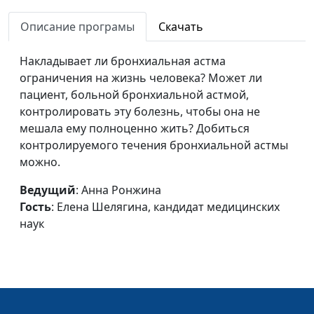
часть)
Шелягина, кандидат
Описание програмы
Скачать
медицинских наук
Как бороться с
Анна Ронжина, Елена
#148
Накладывает ли бронхиальная астма
простудой?
Шелягина, кандидат
ограничения на жизнь человека? Может ли
медицинских наук
пациент, больной бронхиальной астмой,
контролировать эту болезнь, чтобы она не
Беречь кости
Анна Ронжина, Елена
#147
мешала ему полноценно жить? Добиться
смолоду
Шелягина, кандидат
контролируемого течения бронхиальной астмы
медицинских наук
можно.
Недостаточный
Анна Ронжина, Елена
#146
Ведущий
: Анна Ронжина
вес
Шелягина, кандидат
Гость
: Елена Шелягина, кандидат медицинских
медицинских наук
наук
Неполадки в
Анна Ронжина, Елена
#145
иммунитете
Шелягина, кандидат
медицинских наук
Служба
Анна Ронжина, Елена
#144