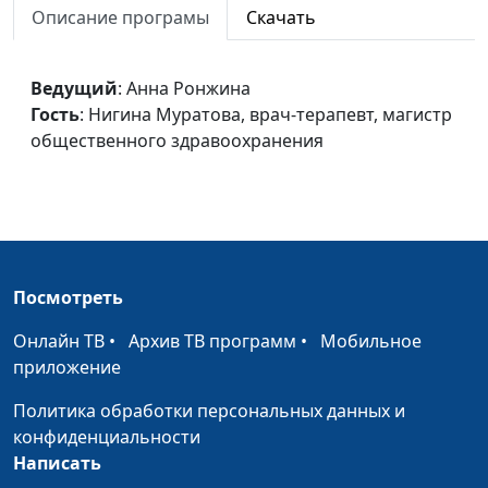
Внутреннее
Описание програмы
Скачать
Анна Ронжина, Татьяна
#52
зрение
Сергеева, магистр
богословия
Ведущий
: Анна Ронжина
Сотрудничество с
Гость
: Нигина Муратова, врач-терапевт, магистр
Анна Ронжина, Татьяна
#51
Богом
общественного здравоохранения
Сергеева, магистр
богословия
В ожидании
Анна Ронжина, Татьяна
#50
Сергеева, магистр
богословия
Посмотреть
Ложный страх
Анна Ронжина, Татьяна
#49
Сергеева, магистр
Онлайн ТВ
•
Архив ТВ программ
•
Мобильное
богословия
приложение
Ценность дружбы
Анна Ронжина, Татьяна
#48
Политика обработки персональных данных и
Сергеева, магистр
конфиденциальности
богословия
Написать