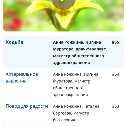
Почему мы так
Анна Ронжина, Нигина
#56
любим сладкое?
Муратова, врач-терапевт,
магистр общественного
здравоохранения
Ходьба
Анна Ронжина, Нигина
#55
Муратова, врач-терапевт,
магистр общественного
здравоохранения
Артериальное
Анна Ронжина, Нигина
#54
давление
Муратова, магистр
общественного
здравоохранения
Повод для радости
Анна Ронжина, Татьяна
#53
Сергеева, магистр
богословия