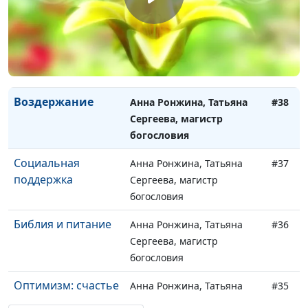
богословия
Честность,
Анна Ронжина, Татьяна
#39
целостность и
Сергеева, магистр
святость
богословия
Воздержание
Анна Ронжина, Татьяна
#38
Сергеева, магистр
богословия
Социальная
Анна Ронжина, Татьяна
#37
поддержка
Сергеева, магистр
богословия
Библия и питание
Анна Ронжина, Татьяна
#36
Сергеева, магистр
богословия
Оптимизм: счастье
Анна Ронжина, Татьяна
#35
и исцеление
Сергеева, магистр