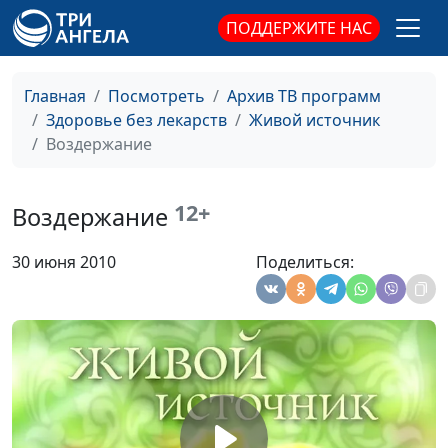
богословия
ПОДДЕРЖИТЕ НАС
Хлеб жизни
Анна Ронжина, Татьяна
#44
Сергеева, магистр
Главная
Посмотреть
Архив ТВ программ
богословия
Здоровье без лекарств
Живой источник
Воздержание
Необычный
Анна Ронжина, Татьяна
#43
подарок
Сергеева, магистр
богословия
12+
Воздержание
Штиль в душе
Анна Ронжина, Татьяна
#42
30 июня 2010
Поделиться:
Сергеева, магистр
богословия
Податель всех благ
Анна Ронжина, Татьяна
#41
Сергеева, магистр
богословия
Сила выбора
Анна Ронжина, Татьяна
#40
Сергеева, магистр