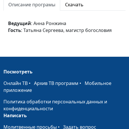
Описание програмы
Скачать
богословия
Атмосфера хвалы
Анна Ронжина, Татьяна
#34
Ведущий
: Анна Ронжина
Сергеева, магистр
Гость
: Татьяна Сергеева, магистр богословия
богословия
Отдых и
Анна Ронжина, Татьяна
#33
восстановление
Сергеева, магистр
богословия
Вера и исцеление
Анна Ронжина, Татьяна
#32
Посмотреть
Сергеева, магистр
богословия
Онлайн ТВ
•
Архив ТВ программ
•
Мобильное
приложение
Вода жизни
Анна Ронжина, Татьяна
#31
Сергеева, магистр
Политика обработки персональных данных и
богословия
конфиденциальности
Написать
Духовная и
Анна Ронжина, Татьяна
#30
физическая
Сергеева, магистр
Молитвенные просьбы
•
Задать вопрос