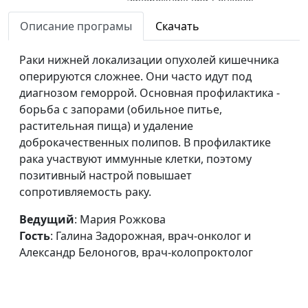
Рак молочной
Описание програмы
Скачать
Мария Рожкова, Галина
#137
железы (вторая
Задорожная, врач-онколог
часть)
Раки нижней локализации опухолей кишечника
и Александр Белоногов,
оперируются сложнее. Они часто идут под
врач-колопроктолог
диагнозом геморрой. Основная профилактика -
Рак молочной
Мария Рожкова, Галина
#136
борьба с запорами (обильное питье,
железы (первая
Задорожная, врач-онколог
растительная пища) и удаление
часть)
и Александр Белоногов,
доброкачественных полипов. В профилактике
врач-колопроктолог
рака участвуют иммунные клетки, поэтому
позитивный настрой повышает
Диагностика и
Мария Рожкова, Галина
#135
сопротивляемость раку.
лечение рака
Задорожная, врач-онколог
и Александр Белоногов,
Ведущий
: Мария Рожкова
врач-колопроктолог
Гость
: Галина Задорожная, врач-онколог и
Александр Белоногов, врач-колопроктолог
Злокачественные
Мария Рожкова, Галина
#134
новообразования
Задорожная, врач-онколог
Чего и кого нужно
Мария Рожкова, Юрий
#133