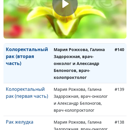
Рак легких
Мария Рожкова, Галина
#142
Задорожная, врач-онколог
Рак
Мария Рожкова, Александр
#141
предстательной
Белоногов, врач-
железы
колопроктолог
Колоректальный
Мария Рожкова, Галина
#140
рак (вторая
Задорожная, врач-
часть)
онколог и Александр
Белоногов, врач-
колопроктолог
Колоректальный
Мария Рожкова, Галина
#139
рак (первая часть)
Задорожная, врач-онколог
и Александр Белоногов,
врач-колопроктолог
Рак желудка
Мария Рожкова, Галина
#138
Задорожная, врач-онколог