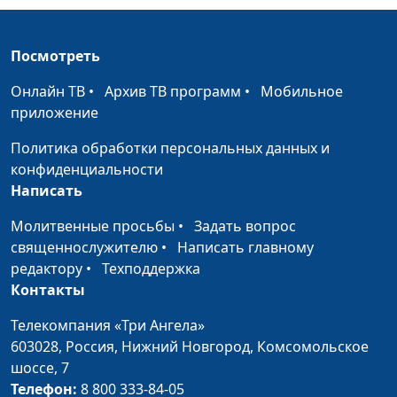
бояться?
Бондаренко, врач-нарколог
Страх сцены и
Мария Рожкова, Юрий
#132
Посмотреть
публичных
Бондаренко, врач-нарколог
Онлайн ТВ
•
Архив ТВ программ
•
Мобильное
выступлений
приложение
Страх смерти.
Мария Рожкова, Юрий
#131
Политика обработки персональных данных и
Танатофобия
Бондаренко, врач-нарколог
конфиденциальности
Страшно выйти из
Мария Рожкова, Юрий
#130
Написать
дома или
Бондаренко, врач-нарколог
Молитвенные просьбы
•
Задать вопрос
агорафобия
священнослужителю
•
Написать главному
Страх крови
редактору
•
Техподдержка
Мария Рожкова, Юрий
#129
Контакты
Бондаренко, врач-нарколог
Бытовые страхи
Телекомпания «Три Ангела»
Мария Рожкова, Юрий
#128
603028,
Россия, Нижний Новгород,
Комсомольское
Бондаренко, врач-нарколог
шоссе, 7
Боязнь
Мария Рожкова, Юрий
#127
Телефон:
8 800 333-84-05