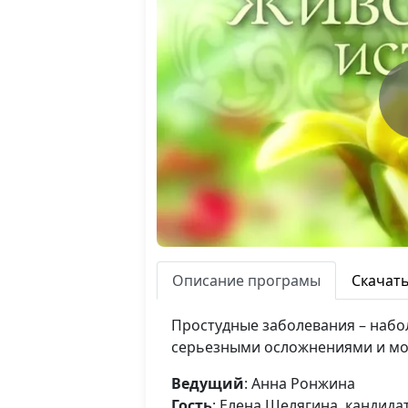
Описание програмы
Скачат
Простудные заболевания – набо
серьезными осложнениями и мог
Ведущий
: Анна Ронжина
Гость
: Елена Шелягина, кандида