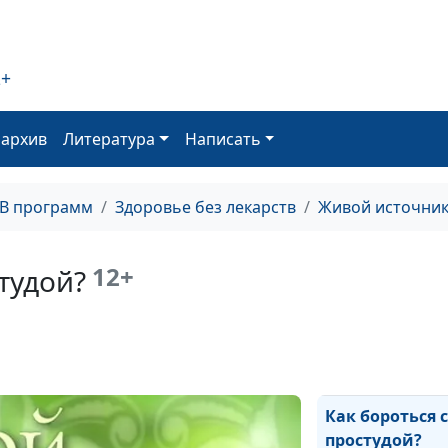
Как жить с
2+
бронхиальной
астмой?
оархив
Литература
Написать
Семь вопросов
бронхиальной
астме
ТВ программ
Здоровье без лекарств
Живой источни
Аллергия (втор
часть)
12+
тудой?
Аллергия (перв
часть)
Как бороться с
простудой?