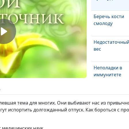
Беречь кости
смолоду
Недостаточны
вес
Неполадки в
иммунитете
ь
Служба
безопасности
левшая тема для многих. Они выбивают нас из привычно
организма
ут испортить долгожданный отпуск. Как бороться с про
Бегом или шаг
за своим
т медицинских наук