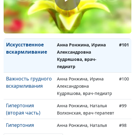
Психологический и
Анна Ронжина, Ирина
#102
духовный аспекты
Александровна
грудного
Кудряшова, врач-педиатр
вскармливания
Искусственное
Анна Ронжина, Ирина
#101
вскармливание
Александровна
Кудряшова, врач-
педиатр
Важность грудного
Анна Ронжина, Ирина
#100
вскармливания
Александровна
Кудряшова, врач-педиатр
Гипертония
Анна Ронжина, Наталья
#99
(вторая часть)
Волхонская, врач-терапевт
Гипертония
Анна Ронжина, Наталья
#98
(первая часть)
Волхонская, врач-терапевт