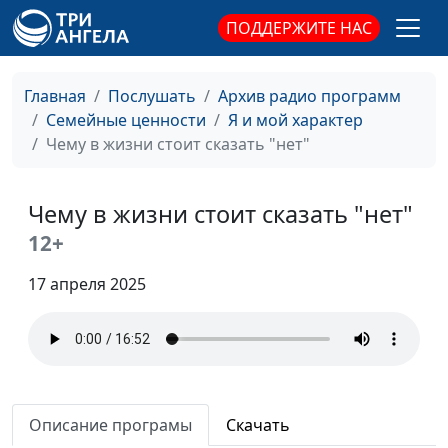
понимание?
ПОДДЕРЖИТЕ НАС
Кто я и чего хочу от
Юлия Синицына, Ирина
#406
жизни?
Флорьянович, психолог
Главная
Послушать
Архив радио программ
Семейные ценности
Я и мой характер
Как справиться с
Юлия Синицына, Ирина
#405
Чему в жизни стоит сказать "нет"
многозадачностью
Флорьянович, психолог
Влияние ценностей
Юлия Синицына, Ирина
#404
Чему в жизни стоит сказать "нет"
на нашу жизнь
Флорьянович, психолог
12+
Как справиться с
Юлия Синицына, Ирина
#403
финансовой
Флорьянович, психолог
17 апреля 2025
нестабильностью
Культура
Юлия Синицына, Ирина
#402
потребления и её
Флорьянович, психолог
влияние на
самооценку
Описание програмы
Скачать