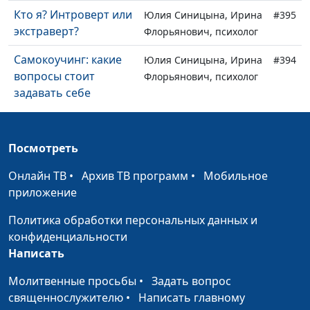
Кто я? Интроверт или
Юлия Синицына, Ирина
#395
экстраверт?
Флорьянович, психолог
Самокоучинг: какие
Юлия Синицына, Ирина
#394
вопросы стоит
Флорьянович, психолог
задавать себе
Пассивная агрессия и
Юлия Синицына, Ирина
#393
15 стадий гнева
Флорьянович, психолог
Посмотреть
Как правильно
Юлия Синицына, Ирина
#392
Онлайн ТВ
•
Архив ТВ программ
•
Мобильное
формировать
Флорьянович, психолог
приложение
привычки
Политика обработки персональных данных и
Чем опасно
Юлия Синицына, Алина
#391
конфиденциальности
стремление к идеалу
Караченцева,
Написать
практический психолог
Молитвенные просьбы
•
Задать вопрос
Как восстановить
Юлия Синицына, Алина
#390
священнослужителю
•
Написать главному
вегетативную
Караченцева,