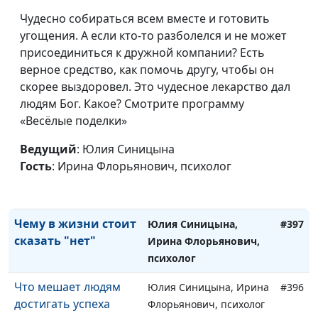
Как найти баланс
Юлия Синицына, Ирина
#401
Чудесно собираться всем вместе и готовить
между работой и
Флорьянович, психолог
угощения. А если кто-то разболелся и не может
личной жизнью
присоединиться к дружной компании? Есть
Как преодолеть
верное средство, как помочь другу, чтобы он
Юлия Синицына, Ирина
#400
страхи и фобии
скорее выздоровел. Это чудесное лекарство дал
Флорьянович, психолог
людям Бог. Какое? Смотрите программу
Как избавиться от
Юлия Синицына, Ирина
#399
«Весёлые поделки»
ипохондрии
Флорьянович, психолог
Ведущий
: Юлия Синицына
Прощение: сила,
Юлия Синицына, Ирина
#398
Гость
: Ирина Флорьянович, психолог
которая изменяет
Флорьянович, психолог
нас
Чему в жизни стоит
Юлия Синицына,
#397
сказать "нет"
Ирина Флорьянович,
психолог
Что мешает людям
Юлия Синицына, Ирина
#396
достигать успеха
Флорьянович, психолог