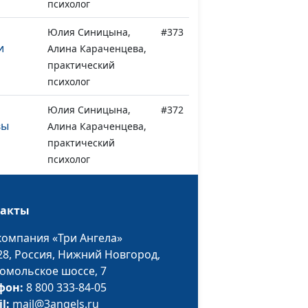
психолог
Юлия Синицына,
#373
и
Алина Караченцева,
практический
психолог
Юлия Синицына,
#372
вы
Алина Караченцева,
практический
психолог
как
Юлия Синицына,
#371
Алина Караченцева,
такты
практический
компания «Три Ангела»
психолог
28,
Россия, Нижний Новгород,
 — как
Юлия Синицына,
#370
омольское шоссе, 7
ь?
Айгуль Иншакова,
фон:
8 800 333-84-05
психолог
il:
mail@3angels.ru