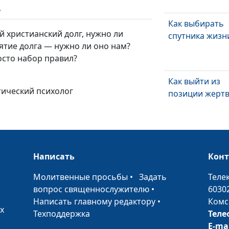
ь
Как выбирать
й христианский долг, нужно ли
спутника жизн
нятие долга — нужно ли оно нам?
осто набор правил?
Как выйти из
тический психолог
позиции жерт
Психогигиена: 
укрепить свое
Написать
Кон
психическое
здоровье
•
Молитвенные просьбы
•
Задать
Теле
вопрос священнослужителю
•
6030
Страх общения
Написать главному редактору
•
Комс
его преодолет
х
Техподдержка
Теле
E-ma