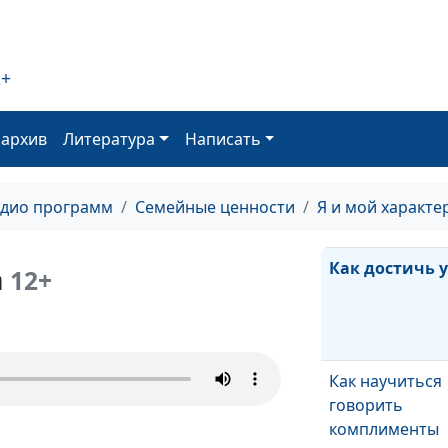
Доверие Богу 
инфантилизм?
2+
оархив
Литература
Написать
Как принять
реальность та
какая она есть
адио программ
Семейные ценности
Я и мой характе
Как достичь 
а
12+
Как научиться
говорить
комплименты