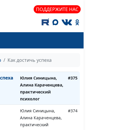
психолог
ПОДДЕРЖИТЕ НАС
или
Юлия Синицына,
#377
Алина Караченцева,
практический
психолог
Юлия Синицына,
#376
кой,
Алина Караченцева,
практический
р
Как достичь успеха
психолог
успеха
Юлия Синицына,
#375
Алина Караченцева,
практический
психолог
Юлия Синицына,
#374
Алина Караченцева,
практический