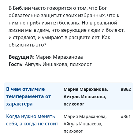
Как справиться с
В Библии часто говорится о том, что Бог
Юлия Синицына,
#365
раздражительностью
обязательно защитит своих избранных, что к
Айгуль Иншакова,
ним не приблизится болезнь. Но в реальной
психолог
жизни мы видим, что верующие люди и болеют,
Влияет ли окружение
Юлия Синицына,
#364
и страдают, и умирают в расцвете лет. Как
на человека против
Айгуль Иншакова,
объяснить это?
его воли?
психолог
Ведущий
: Мария Мараханова
Как не быть
Мария Мараханова,
#363
Гость
: Айгуль Иншакова, психолог
бесхарактерным и
Айгуль Иншакова,
воспитать волю
психолог
В чем отличие
Мария Мараханова,
#362
темперамента от
Айгуль Иншакова,
характера
психолог
Когда нужно менять
Мария Мараханова,
#361
себя, а когда не стоит
Айгуль Иншакова,
психолог