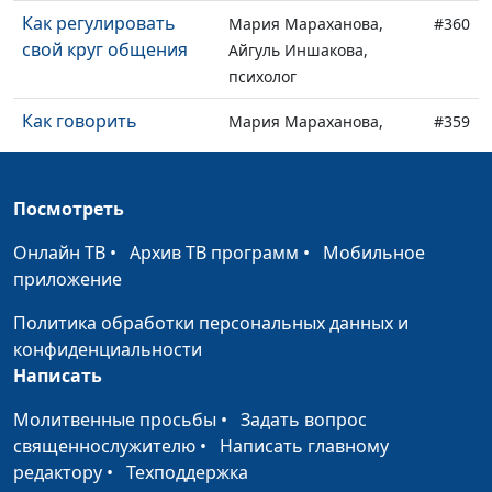
Как регулировать
Мария Мараханова,
#360
свой круг общения
Айгуль Иншакова,
психолог
Как говорить
Мария Мараханова,
#359
близкому о его
Айгуль Иншакова,
недостатках
психолог
Посмотреть
Как понять сильные
Юлия Синицына,
#358
стороны своей
Айгуль Иншакова,
Онлайн ТВ
•
Архив ТВ программ
•
Мобильное
личности
психолог
приложение
Как реагировать на
Юлия Синицына,
#357
Политика обработки персональных данных и
агрессию
Айгуль Иншакова,
конфиденциальности
психолог
Написать
Кто такие нарциссы и
Юлия Синицына,
#356
Молитвенные просьбы
•
Задать вопрос
чем опасен
Айгуль Иншакова,
священнослужителю
•
Написать главному
нарциссизм
психолог
редактору
•
Техподдержка