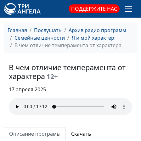
Страх общения — как
ПОДДЕРЖИТЕ НАС
Юлия Синицына,
#370
его преодолеть?
Айгуль Иншакова,
психолог
Главная
Послушать
Архив радио программ
Как принять плохое в
Юлия Синицына,
#369
Семейные ценности
Я и мой характер
своей жизни
Айгуль Иншакова,
В чем отличие темперамента от характера
психолог
Стыд и вина —
Юлия Синицына,
#368
В чем отличие темперамента от
чувства-сигналы
Айгуль Иншакова,
характера
12+
психолог
17 апреля 2025
Как определить, что
Юлия Синицына,
#367
собеседник врёт
Айгуль Иншакова,
психолог
Прокрастинация: это
Юлия Синицына,
#366
плохо или хорошо?
Айгуль Иншакова,
Описание програмы
Скачать
психолог