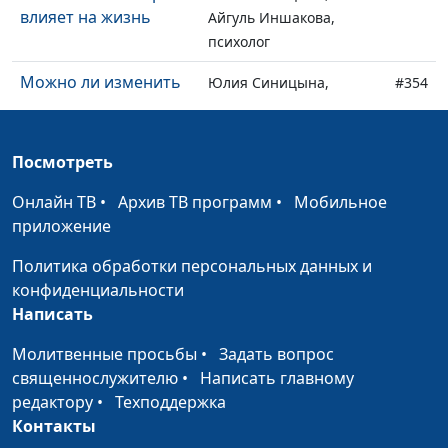
влияет на жизнь
Айгуль Иншакова,
психолог
Можно ли изменить
Юлия Синицына,
#354
темперамент
Айгуль Иншакова,
психолог
Посмотреть
Пирамида Маслоу.
Юлия Синицына,
#353
Иерархия
Айгуль Иншакова,
Онлайн ТВ
•
Архив ТВ программ
•
Мобильное
потребностей
психолог
приложение
человека
Политика обработки персональных данных и
Синдром «хорошей
Юлия Синицына,
#352
конфиденциальности
девочки»
Айгуль Иншакова,
Написать
психолог
Молитвенные просьбы
•
Задать вопрос
Сказать «да» или
Юлия Синицына, Алина
#351
священнослужителю
•
Написать главному
отказать
Караченцева,
редактору
•
Техподдержка
практический психолог
Контакты