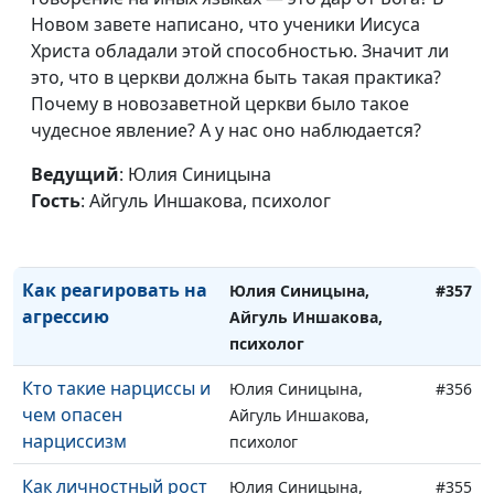
свой круг общения
Новом завете написано, что ученики Иисуса
Айгуль Иншакова,
Христа обладали этой способностью. Значит ли
психолог
это, что в церкви должна быть такая практика?
Как говорить
Мария Мараханова,
#359
Почему в новозаветной церкви было такое
близкому о его
Айгуль Иншакова,
чудесное явление? А у нас оно наблюдается?
недостатках
психолог
Ведущий
: Юлия Синицына
Как понять сильные
Юлия Синицына,
#358
Гость
: Айгуль Иншакова, психолог
стороны своей
Айгуль Иншакова,
личности
психолог
Как реагировать на
Юлия Синицына,
#357
агрессию
Айгуль Иншакова,
психолог
Кто такие нарциссы и
Юлия Синицына,
#356
чем опасен
Айгуль Иншакова,
нарциссизм
психолог
Как личностный рост
Юлия Синицына,
#355