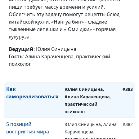
Любовь или
пищи требует массу времени и усилий.
Юлия Синицына, Алина
#386
зависимость — как
Облегчить эту задачу помогут рецепты блюд
Караченцева,
понять, что у меня
китайской кухни. «Нангуа бин» - сладкие
практический психолог
тыквенные лепешки и «Юми джи» - горячая
Чем гордость
Юлия Синицына, Алина
#385
кукуруза.
отличается от
Караченцева,
гордыни
Ведущий
: Юлия Синицына
практический психолог
Гость
: Алина Караченцева, практический
Что значит созидать
Юлия Синицына, Алина
#384
психолог
и нужно ли это
Караченцева,
делать
практический психолог
Как
Юлия Синицына,
#383
самореализоваться
Алина Караченцева,
практический
психолог
5 позиций
Юлия Синицына, Алина
#382
восприятия мира
Караченцева,