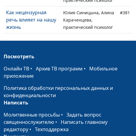
практический психолог
Как нецензурная
Юлия Синицына, Алина
#381
речь влияет на нашу
Караченцева,
жизнь
практический психолог
Как пережить
Юлия Синицына, Алина
#380
сложные времена
Караченцева,
практический психолог
Посмотреть
Как общаться с
Юлия Синицына, Алина
#379
Онлайн ТВ
•
Архив ТВ программ
•
Мобильное
пожилыми
Караченцева,
приложение
родителями
практический психолог
Политика обработки персональных данных и
Чувство вины:
Юлия Синицына, Алина
#378
конфиденциальности
виновата ли я?
Караченцева,
Написать
практический психолог
Молитвенные просьбы
•
Задать вопрос
Доверие Богу или
Юлия Синицына, Алина
#377
священнослужителю
•
Написать главному
инфантилизм?
Караченцева,
редактору
•
Техподдержка
практический психолог