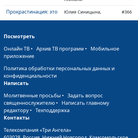
Прокрастинация: это
Юлия Синицына,
#366
плохо или хорошо?
Айгуль Иншакова,
психолог
Посмотреть
Как справиться с
Юлия Синицына,
#365
раздражительностью
Айгуль Иншакова,
Онлайн ТВ
•
Архив ТВ программ
•
Мобильное
психолог
приложение
Влияет ли окружение
Юлия Синицына,
#364
Политика обработки персональных данных и
на человека против
Айгуль Иншакова,
конфиденциальности
его воли?
психолог
Написать
Как не быть
Мария Мараханова,
#363
Молитвенные просьбы
•
Задать вопрос
бесхарактерным и
Айгуль Иншакова,
священнослужителю
•
Написать главному
воспитать волю
психолог
редактору
•
Техподдержка
Контакты
В чем отличие
Мария Мараханова,
#362
темперамента от
Айгуль Иншакова,
Телекомпания «Три Ангела»
характера
психолог
603028,
Россия, Нижний Новгород,
Комсомольское