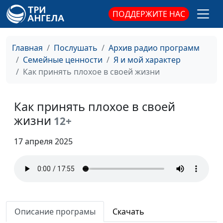
Как принять
Юлия Синицына, Алина
#376
ПОДДЕРЖИТЕ НАС
реальность такой,
Караченцева,
какая она есть
практический психолог
Главная
Послушать
Архив радио программ
Как достичь успеха
Юлия Синицына, Алина
#375
Семейные ценности
Я и мой характер
Караченцева,
Как принять плохое в своей жизни
практический психолог
Как научиться
Юлия Синицына, Алина
#374
Как принять плохое в своей
говорить
Караченцева,
жизни
12+
комплименты
практический психолог
17 апреля 2025
Как выбирать
Юлия Синицына, Алина
#373
спутника жизни
Караченцева,
практический психолог
Как выйти из
Юлия Синицына, Алина
#372
позиции жертвы
Караченцева,
Описание програмы
Скачать
практический психолог