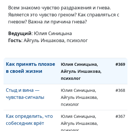
Психогигиена: как
Юлия Синицына, Алина
#371
Всем знакомо чувство раздражения и гнева.
укрепить свое
Караченцева,
Является это чувство грехом? Как справляться с
психическое
практический психолог
гневом? Важна ли причина гнева?
здоровье
Ведущий
: Юлия Синицына
Страх общения — как
Юлия Синицына,
#370
Гость
: Айгуль Иншакова, психолог
его преодолеть?
Айгуль Иншакова,
психолог
Как принять плохое
Юлия Синицына,
#369
в своей жизни
Айгуль Иншакова,
психолог
Стыд и вина —
Юлия Синицына,
#368
чувства-сигналы
Айгуль Иншакова,
психолог
Как определить, что
Юлия Синицына,
#367
собеседник врёт
Айгуль Иншакова,
психолог