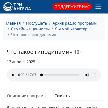
чем опасен
Айгуль Иншакова,
ПОДДЕРЖИТЕ НАС
нарциссизм
психолог
Как личностный рост
Юлия Синицына,
#355
Главная
Послушать
Архив радио программ
влияет на жизнь
Айгуль Иншакова,
Семейные ценности
Я и мой характер
психолог
Что такое гиподинамия
Можно ли изменить
Юлия Синицына,
#354
темперамент
Айгуль Иншакова,
Что такое гиподинамия
12+
психолог
17 апреля 2025
Пирамида Маслоу.
Юлия Синицына,
#353
Иерархия
Айгуль Иншакова,
потребностей
психолог
человека
Синдром «хорошей
Юлия Синицына,
#352
Описание програмы
Скачать
девочки»
Айгуль Иншакова,
психолог
Развод запускает цепную реакцию разрушения