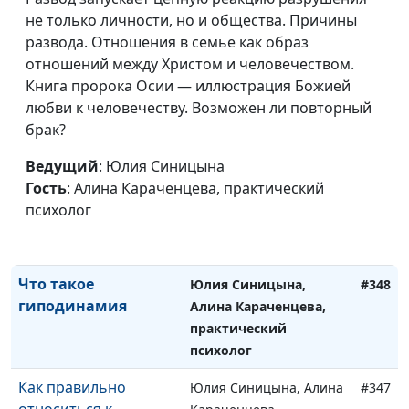
Сказать «да» или
не только личности, но и общества. Причины
Юлия Синицына, Алина
#351
отказать
развода. Отношения в семье как образ
Караченцева,
отношений между Христом и человечеством.
практический психолог
Книга пророка Осии — иллюстрация Божией
Как вернуть интерес
Юлия Синицына, Алина
#350
любви к человечеству. Возможен ли повторный
к жизни
Караченцева,
брак?
практический психолог
Ведущий
: Юлия Синицына
Синдром
Юлия Синицына, Алина
#349
Гость
: Алина Караченцева, практический
отложенной жизни:
Караченцева,
психолог
как научиться жить
практический психолог
здесь и сейчас
Что такое
Юлия Синицына,
#348
гиподинамия
Алина Караченцева,
практический
психолог
Как правильно
Юлия Синицына, Алина
#347