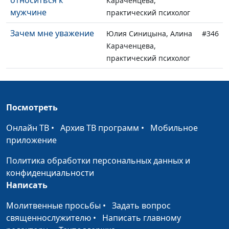
относиться к
Караченцева,
мужчине
практический психолог
Зачем мне уважение
Юлия Синицына, Алина
#346
Караченцева,
практический психолог
Равнодушие в
Юлия Синицына, Алина
#345
современном мире
Караченцева,
практический психолог
Посмотреть
Почему нам стыдно?
Юлия Синицына,
#344
Онлайн ТВ
•
Архив ТВ программ
•
Мобильное
Мария Вачева, психолог
приложение
Как повзрослеть?
Юлия Синицына,
#343
Политика обработки персональных данных и
Мария Вачева, психолог
конфиденциальности
Написать
Как мама влияет на
Юлия Синицына,
#342
мою жизнь
Мария Вачева, психолог
Молитвенные просьбы
•
Задать вопрос
священнослужителю
•
Написать главному
Как стать
Юлия Синицына,
#341