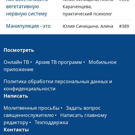
вегетативную
Караченцева,
нервную систему
практический психолог
Манипуляция - это
Юлия Синицына, Алина
#389
плохо?
Караченцева,
практический психолог
Посмотреть
Можно ли
Юлия Синицына, Алина
#388
запрограммировать
Караченцева,
Онлайн ТВ
•
Архив ТВ программ
•
Мобильное
человека?
практический психолог
приложение
Свободный ли я
Юлия Синицына, Алина
#387
Политика обработки персональных данных и
человек? Что такое
Караченцева,
конфиденциальности
свобода?
практический психолог
Написать
Любовь или
Юлия Синицына, Алина
#386
Молитвенные просьбы
•
Задать вопрос
зависимость — как
Караченцева,
священнослужителю
•
Написать главному
понять, что у меня
практический психолог
редактору
•
Техподдержка
Контакты
Чем гордость
Юлия Синицына, Алина
#385