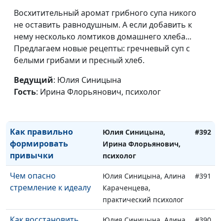
достигать успеха
Флорьянович, психолог
Восхитительный аромат грибного супа никого
Кто я? Интроверт или
не оставить равнодушным. А если добавить к
Юлия Синицына, Ирина
#395
экстраверт?
нему несколько ломтиков домашнего хлеба...
Флорьянович, психолог
Предлагаем новые рецепты: гречневый суп с
Самокоучинг: какие
Юлия Синицына, Ирина
#394
белыми грибами и пресный хлеб.
вопросы стоит
Флорьянович, психолог
задавать себе
Ведущий
: Юлия Синицына
Гость
: Ирина Флорьянович, психолог
Пассивная агрессия и
Юлия Синицына, Ирина
#393
15 стадий гнева
Флорьянович, психолог
Как правильно
Юлия Синицына,
#392
формировать
Ирина Флорьянович,
привычки
психолог
Чем опасно
Юлия Синицына, Алина
#391
стремление к идеалу
Караченцева,
практический психолог
Как восстановить
Юлия Синицына, Алина
#390