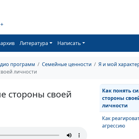
Когда нужно м
себя, а когда н
2+
Как регулиров
свой круг общ
оархив
Литература
Написать
Как говорить
адио программ
Семейные ценности
Я и мой характе
близкому о ег
своей личности
недостатках
Как понять с
ые стороны своей
стороны свое
личности
Как реагирова
агрессию