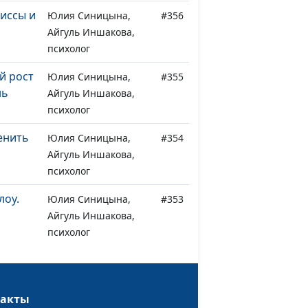
циссы и
Юлия Синицына,
#356
Айгуль Иншакова,
психолог
й рост
Юлия Синицына,
#355
нь
Айгуль Иншакова,
психолог
енить
Юлия Синицына,
#354
Айгуль Иншакова,
психолог
лоу.
Юлия Синицына,
#353
Айгуль Иншакова,
психолог
ошей
Юлия Синицына,
#352
Айгуль Иншакова,
такты