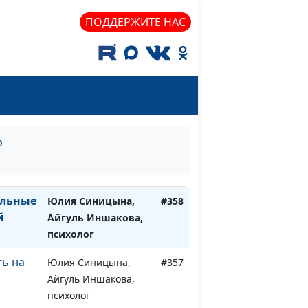
енять
Мария Мараханова,
#361
ПОДДЕРЖИТЕ НАС
е стоит
Айгуль Иншакова,
психолог
ать
Мария Мараханова,
#360
ения
Айгуль Иншакова,
психолог
Мария Мараханова,
#359
р
о
Айгуль Иншакова,
психолог
ильные
Юлия Синицына,
#358
й
Айгуль Иншакова,
психолог
ть на
Юлия Синицына,
#357
Айгуль Иншакова,
психолог