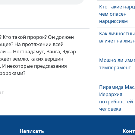
Кто такие нар
чем опасен
нарциссизм
ь
Как личностны
а? Кто такой пророк? Он должен
влияет на жиз
ущее? На протяжении всей
ли — Нострадамус, Ванга, Эдгар
о ждёт землю, каких вершин
Можно ли изм
. И некоторые предсказания
темперамент
пророками?
Пирамида Мас
ог
Иерархия
потребностей
человека
Синдром «хор
девочки»
Написать
Кон