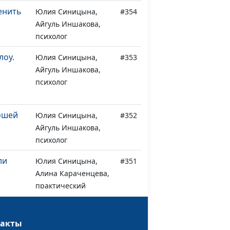
енить
Юлия Синицына,
#354
Айгуль Иншакова,
психолог
лоу.
Юлия Синицына,
#353
Айгуль Иншакова,
психолог
ошей
Юлия Синицына,
#352
Айгуль Иншакова,
психолог
ли
Юлия Синицына,
#351
Алина Караченцева,
практический
психолог
нтерес
Юлия Синицына,
#350
такты