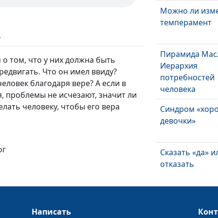
Можно ли изм
темперамент
ь
Пирамида Мас
 о том, что у них должна быть
Иерархия
редвигать. Что он имел ввиду?
потребностей
еловек благодаря вере? А если в
человека
, проблемы не исчезают, значит ли
делать человеку, чтобы его вера
Синдром «хор
девочки»
ог
Сказать «да» и
отказать
Как вернуть и
Написать
Кон