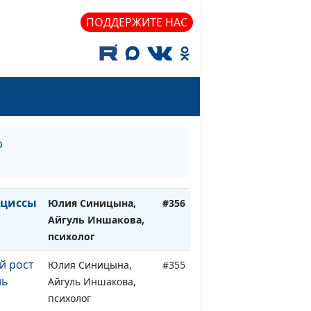
Мария Мараханова,
#359
ПОДДЕРЖИТЕ НАС
о
Айгуль Иншакова,
психолог
льные
Юлия Синицына,
#358
Айгуль Иншакова,
психолог
ть на
Юлия Синицына,
#357
р
Айгуль Иншакова,
психолог
рциссы
Юлия Синицына,
#356
Айгуль Иншакова,
психолог
й рост
Юлия Синицына,
#355
нь
Айгуль Иншакова,
психолог