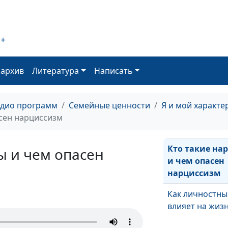
Как говорить
близкому о ег
недостатках
2+
Как понять си
стороны своей
оархив
Литература
Написать
личности
Как реагирова
адио программ
Семейные ценности
Я и мой характе
агрессию
асен нарциссизм
Кто такие на
ы и чем опасен
и чем опасен
нарциссизм
Как личностны
влияет на жиз