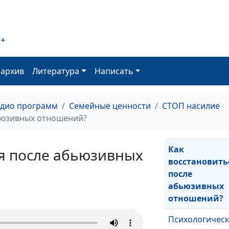
Почему так
сложно уйти о
абьюзера?
2+
оархив
Литература
Написать
Абьюзинг: как
выключить
эмоции и
адио программ
Семейные ценности
СТОП насилие
включить раз
ьюзивных отношений?
Как
ся после абьюзивных
восстановить
после
абьюзивных
отношений?
Психологичес