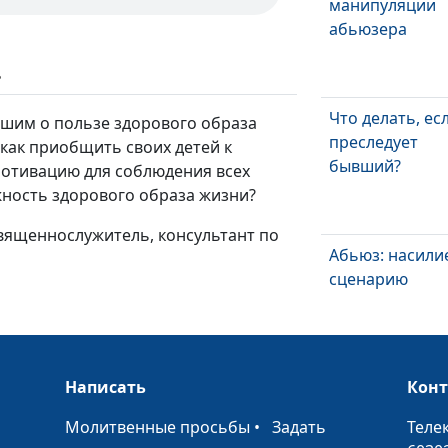
манипуляции
абьюзера
ь
Что делать, ес
ышим о пользе здорового образа
преследует
 как приобщить своих детей к
бывший?
отивацию для соблюдения всех
жность здорового образа жизни?
священнослужитель, консультант по
Абьюз: насили
сценарию
Написать
Кон
3 этапа
отношений с
•
Молитвенные просьбы
•
Задать
Теле
абьюзером