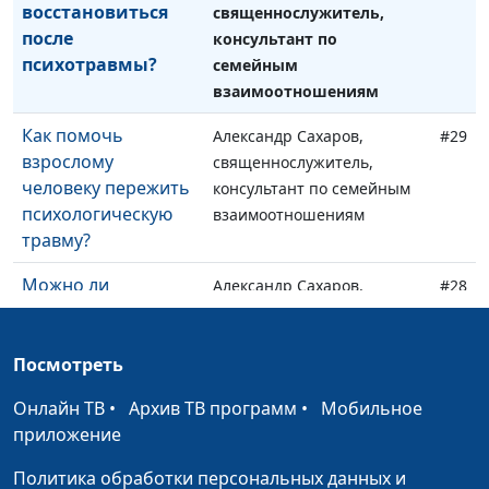
восстановиться
священнослужитель,
после
консультант по
психотравмы?
семейным
взаимоотношениям
Как помочь
Александр Сахаров,
#29
взрослому
священнослужитель,
человеку пережить
консультант по семейным
психологическую
взаимоотношениям
травму?
Можно ли
Александр Сахаров,
#28
защитить ребенка
священнослужитель,
от сексуального
консультант по семейным
насилия?
Посмотреть
взаимоотношениям
Онлайн ТВ
Как защитить
•
Архив ТВ программ
•
Мобильное
Александр Сахаров,
#27
приложение
ребенка от
священнослужитель,
психологической
консультант по семейным
Политика обработки персональных данных и
травмы?
взаимоотношениям