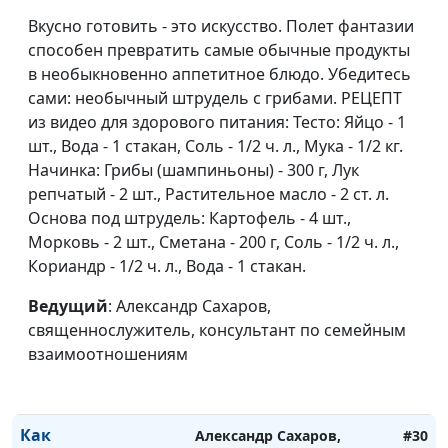
Вкусно готовить - это искусство. Полет фантазии
способен превратить самые обычные продукты
в необыкновенно аппетитное блюдо. Убедитесь
сами: необычный штрудель с грибами. РЕЦЕПТ
из видео для здорового питания: Тесто: Яйцо - 1
шт., Вода - 1 стакан, Соль - 1/2 ч. л., Мука - 1/2 кг.
Начинка: Грибы (шампиньоны) - 300 г, Лук
репчатый - 2 шт., Растительное масло - 2 ст. л.
Как духовность
Александр Сахаров,
#32
Основа под штрудель: Картофель - 4 шт.,
помогает в
священнослужитель,
Морковь - 2 шт., Сметана - 200 г, Соль - 1/2 ч. л.,
исцелении
консультант по семейным
Кориандр - 1/2 ч. л., Вода - 1 стакан.
психотравмы?
взаимоотношениям
Ведущий
: Александр Сахаров,
Как восстановить
Александр Сахаров,
#31
священнослужитель, консультант по семейным
своё
священнослужитель,
взаимоотношениям
эмоциональное
консультант по семейным
здоровье?
взаимоотношениям
Как
Александр Сахаров,
#30