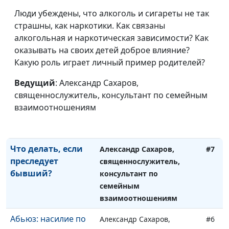
и включить разум
консультант по семейным
Люди убеждены, что алкоголь и сигареты не так
взаимоотношениям
страшны, как наркотики. Как связаны
Как восстановиться
Александр Сахаров,
#9
алкогольная и наркотическая зависимости? Как
после абьюзивных
священнослужитель,
оказывать на своих детей доброе влияние?
отношений?
консультант по семейным
Какую роль играет личный пример родителей?
взаимоотношениям
Ведущий
: Александр Сахаров,
Психологические
Александр Сахаров,
#8
священнослужитель, консультант по семейным
манипуляции
священнослужитель,
взаимоотношениям
абьюзера
консультант по семейным
взаимоотношениям
Что делать, если
Александр Сахаров,
#7
преследует
священнослужитель,
бывший?
консультант по
семейным
взаимоотношениям
Абьюз: насилие по
Александр Сахаров,
#6