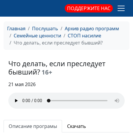
взаимоотношениям
ПОДДЕРЖИТЕ НАС
Как оправдывают
Александр Сахаров,
#13
насилие Библией?
священнослужитель,
Главная
Послушать
Архив радио программ
консультант по семейным
Семейные ценности
СТОП насилие
взаимоотношениям
Что делать, если преследует бывший?
Как восстановить
Александр Сахаров,
#12
свою личность
священнослужитель,
Что делать, если преследует
после расставания
консультант по семейным
бывший?
16+
с абьюзером?
взаимоотношениям
21 мая 2026
Почему так сложно
Александр Сахаров,
#11
уйти от абьюзера?
священнослужитель,
консультант по семейным
взаимоотношениям
Абьюзинг: как
Александр Сахаров,
#10
выключить эмоции
Описание програмы
Скачать
священнослужитель,