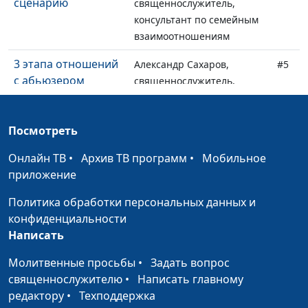
сценарию
священнослужитель,
консультант по семейным
взаимоотношениям
3 этапа отношений
Александр Сахаров,
#5
с абьюзером
священнослужитель,
консультант по семейным
взаимоотношениям
Посмотреть
Как уйти от
Александр Сахаров,
#4
Онлайн ТВ
абьюзера
•
Архив ТВ программ
•
Мобильное
священнослужитель,
приложение
безболезненно?
консультант по семейным
взаимоотношениям
Политика обработки персональных данных и
конфиденциальности
Где найти силы уйти
Александр Сахаров,
#3
Написать
от абьюзера?
священнослужитель,
консультант по семейным
Молитвенные просьбы
•
Задать вопрос
взаимоотношениям
священнослужителю
•
Написать главному
редактору
•
Техподдержка
Как срочно уйти от
Александр Сахаров,
#2