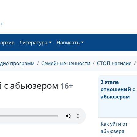
преследует
бывший?
2+
Абьюз: насили
оархив
Литература
Написать
сценарию
адио программ
Семейные ценности
СТОП насилие
3 этапа
й с абьюзером
16+
отношений с
абьюзером
Как уйти от
абьюзера