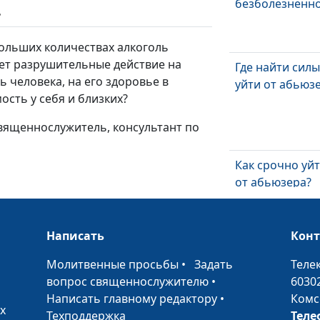
безболезненн
ь
больших количествах алкоголь
ает разрушительные действие на
Где найти сил
ь человека, на его здоровье в
уйти от абьюз
ость у себя и близких?
священнослужитель, консультант по
Как срочно уй
от абьюзера?
Написать
Кон
Как понять, чт
•
Молитвенные просьбы
•
Задать
Теле
мой муж абью
вопрос священнослужителю
•
6030
Написать главному редактору
•
Комс
х
Техподдержка
Теле