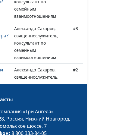
о?
консультант по
семейным
взаимоотношениям
ы
Александр Сахаров,
#3
ера?
священнослужитель,
консультант по
семейным
взаимоотношениям
ти
Александр Сахаров,
#2
священнослужитель,
консультант по
семейным
взаимоотношениям
такты
о
компания «Три Ангела»
Александр Сахаров,
#1
зер?
28,
Россия, Нижний Новгород,
священнослужитель,
омольское шоссе, 7
консультант по
фон:
8 800 333-84-05
семейным