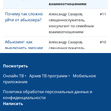
взаимоотношениям
Почему так сложно
Александр Сахаров,
#11
уйти от абьюзера?
священнослужитель,
консультант по семейным
взаимоотношениям
Абьюзинг: как
Александр Сахаров,
#10
выключить эмоции
священнослужитель,
и включить разум
консультант по семейным
взаимоотношениям
Посмотреть
Как восстановиться
Александр Сахаров,
#9
Онлайн ТВ
после абьюзивных
•
Архив ТВ программ
•
Мобильное
священнослужитель,
приложение
отношений?
консультант по семейным
взаимоотношениям
Политика обработки персональных данных и
конфиденциальности
Психологические
Александр Сахаров,
#8
Написать
манипуляции
священнослужитель,
абьюзера
консультант по семейным