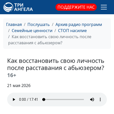
Психологическая
Александр Сахаров,
#19
ПОДДЕРЖИТЕ НАС
травма: что со мной
священнослужитель,
происходит?
консультант по семейным
Главная
Послушать
Архив радио программ
взаимоотношениям
Семейные ценности
СТОП насилие
Как психотравма
Александр Сахаров,
#18
Как восстановить свою личность после
меняет человека?
священнослужитель,
расставания с абьюзером?
консультант по семейным
взаимоотношениям
Как восстановить свою личность
Как полюбить себя
Александр Сахаров,
#17
после расставания с абьюзером?
после
священнослужитель,
16+
травмирующих
консультант по семейным
отношений?
взаимоотношениям
21 мая 2026
Идеальный брак по
Александр Сахаров,
#16
библейским
священнослужитель,
принципам
консультант по семейным
взаимоотношениям