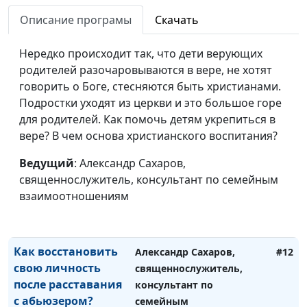
10 признаков
Описание програмы
Скачать
Александр Сахаров,
#15
абьюзера
священнослужитель,
Нередко происходит так, что дети верующих
консультант по семейным
родителей разочаровываются в вере, не хотят
взаимоотношениям
говорить о Боге, стесняются быть христианами.
Можно ли спасти
Александр Сахаров,
#14
Подростки уходят из церкви и это большое горе
отношения с
священнослужитель,
для родителей. Как помочь детям укрепиться в
абьюзером?
консультант по семейным
вере? В чем основа христианского воспитания?
взаимоотношениям
Ведущий
: Александр Сахаров,
Как оправдывают
Александр Сахаров,
#13
священнослужитель, консультант по семейным
насилие Библией?
священнослужитель,
взаимоотношениям
консультант по семейным
взаимоотношениям
Как восстановить
Александр Сахаров,
#12
свою личность
священнослужитель,
после расставания
консультант по
с абьюзером?
семейным