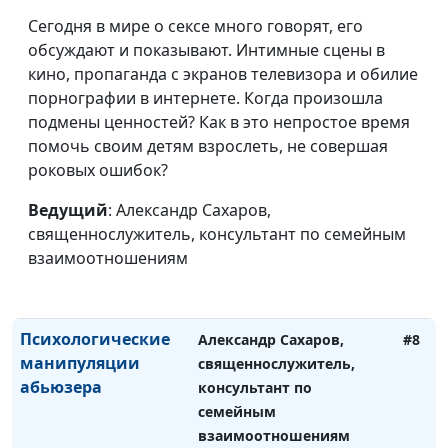
Почему так сложно
Александр Сахаров,
#11
уйти от абьюзера?
Сегодня в мире о сексе много говорят, его
священнослужитель,
обсуждают и показывают. Интимные сцены в
консультант по семейным
кино, пропаганда с экранов телевизора и обилие
взаимоотношениям
порнографии в интернете. Когда произошла
Абьюзинг: как
Александр Сахаров,
#10
подмены ценностей? Как в это непростое время
выключить эмоции
священнослужитель,
помочь своим детям взрослеть, не совершая
и включить разум
консультант по семейным
роковых ошибок?
взаимоотношениям
Ведущий
: Александр Сахаров,
Как восстановиться
Александр Сахаров,
#9
священнослужитель, консультант по семейным
после абьюзивных
священнослужитель,
взаимоотношениям
отношений?
консультант по семейным
взаимоотношениям
Психологические
Александр Сахаров,
#8
манипуляции
священнослужитель,
абьюзера
консультант по
семейным
взаимоотношениям