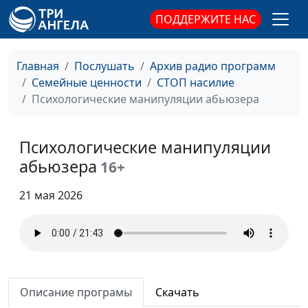
абьюзера
священнослужитель,
ПОДДЕРЖИТЕ НАС
консультант по семейным
взаимоотношениям
Главная
Послушать
Архив радио программ
Можно ли спасти
Александр Сахаров,
#14
Семейные ценности
СТОП насилие
отношения с
священнослужитель,
Психологические манипуляции абьюзера
абьюзером?
консультант по семейным
взаимоотношениям
Психологические манипуляции
Как оправдывают
Александр Сахаров,
#13
абьюзера
16+
насилие Библией?
священнослужитель,
консультант по семейным
21 мая 2026
взаимоотношениям
Как восстановить
Александр Сахаров,
#12
свою личность
священнослужитель,
после расставания с
консультант по семейным
абьюзером?
взаимоотношениям
Описание програмы
Скачать