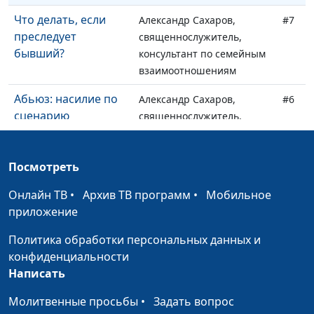
Что делать, если
Александр Сахаров,
#7
преследует
священнослужитель,
бывший?
консультант по семейным
взаимоотношениям
Абьюз: насилие по
Александр Сахаров,
#6
сценарию
священнослужитель,
консультант по семейным
взаимоотношениям
Посмотреть
3 этапа отношений
Александр Сахаров,
#5
Онлайн ТВ
с абьюзером
•
Архив ТВ программ
•
Мобильное
священнослужитель,
приложение
консультант по семейным
взаимоотношениям
Политика обработки персональных данных и
конфиденциальности
Как уйти от
Александр Сахаров,
#4
Написать
абьюзера
священнослужитель,
безболезненно?
консультант по семейным
Молитвенные просьбы
•
Задать вопрос
взаимоотношениям