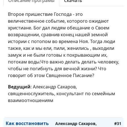
Описание програмы
Скачать
Второе пришествие Господа - это
величественное событие, которого ожидают
христиане. Бог дал людям обещание о Своем
возвращении, сравнив конец нашей земной
истории с потопом во времена Ноя. Тогда люди
также, как и мы ели, пили, женились , выходили
замуж и не были готовы к покрывающим их,
потокам воды.Что важно делать делать человеку,
чтобы не погибнуть для вечной жизни? Что
говорит об этом Священное Писание?
Ведущий
: Александр Сахаров,
Как духовность
Александр Сахаров,
#32
священнослужитель, консультант по семейным
помогает в
священнослужитель,
взаимоотношениям
исцелении
консультант по семейным
психотравмы?
взаимоотношениям
Как восстановить
Александр Сахаров,
#31