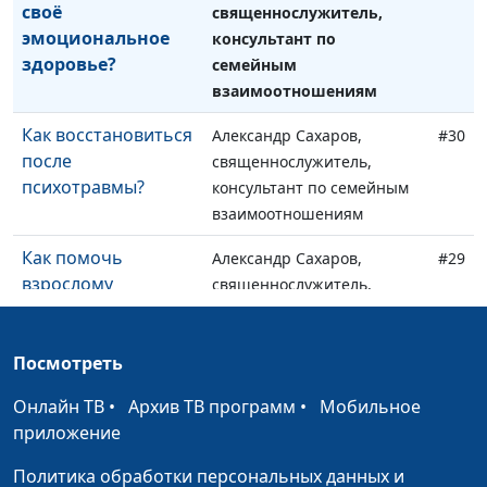
своё
священнослужитель,
эмоциональное
консультант по
здоровье?
семейным
взаимоотношениям
Как восстановиться
Александр Сахаров,
#30
после
священнослужитель,
психотравмы?
консультант по семейным
взаимоотношениям
Как помочь
Александр Сахаров,
#29
взрослому
священнослужитель,
человеку пережить
консультант по семейным
психологическую
взаимоотношениям
травму?
Посмотреть
Онлайн ТВ
Можно ли
•
Архив ТВ программ
•
Мобильное
Александр Сахаров,
#28
приложение
защитить ребенка
священнослужитель,
от сексуального
консультант по семейным
Политика обработки персональных данных и
насилия?
взаимоотношениям