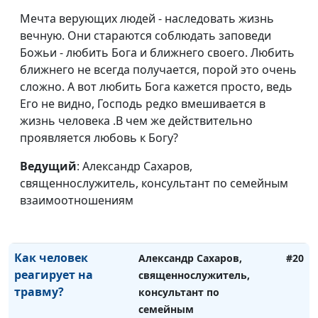
Почему мы не
Мечта верующих людей - наследовать жизнь
Александр Сахаров,
#23
помним
вечную. Они стараются соблюдать заповеди
священнослужитель,
психологическую
Божьи - любить Бога и ближнего своего. Любить
консультант по семейным
травму?
ближнего не всегда получается, порой это очень
взаимоотношениям
сложно. А вот любить Бога кажется просто, ведь
Как не нужно
Александр Сахаров,
#22
Его не видно, Господь редко вмешивается в
справляться с
священнослужитель,
жизнь человека .В чем же действительно
психологической
консультант по семейным
проявляется любовь к Богу?
травмой?
взаимоотношениям
Ведущий
: Александр Сахаров,
Как понять, что у
Александр Сахаров,
#21
священнослужитель, консультант по семейным
вас ПТСР?
священнослужитель,
взаимоотношениям
консультант по семейным
взаимоотношениям
Как человек
Александр Сахаров,
#20
реагирует на
священнослужитель,
травму?
консультант по
семейным