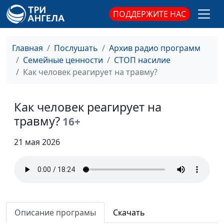
ребенка от
священнослужитель,
ПОДДЕРЖИТЕ НАС
психологической
консультант по семейным
травмы?
взаимоотношениям
Главная
Послушать
Архив радио программ
Психотравма: как
Александр Сахаров,
#26
Семейные ценности
СТОП насилие
понять, что
священнослужитель,
Как человек реагирует на травму?
ребенок был
консультант по семейным
сексуально
взаимоотношениям
травмирован?
Как человек реагирует на
травму?
16+
Здоровая
Александр Сахаров,
#25
сексуальность: как
священнослужитель,
21 мая 2026
вернуть?
консультант по семейным
взаимоотношениям
Сексуальная
Александр Сахаров,
#24
травма: каковы
священнослужитель,
последствия
консультант по семейным
Описание програмы
Скачать
взаимоотношениям