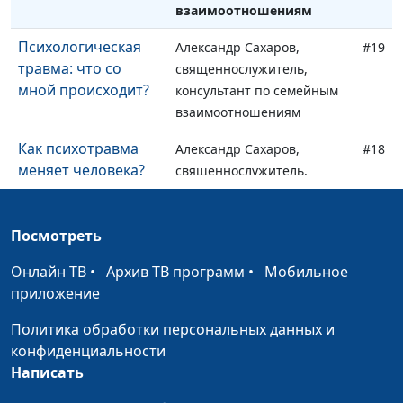
взаимоотношениям
Психологическая
Александр Сахаров,
#19
травма: что со
священнослужитель,
мной происходит?
консультант по семейным
взаимоотношениям
Как психотравма
Александр Сахаров,
#18
меняет человека?
священнослужитель,
консультант по семейным
взаимоотношениям
Посмотреть
Как полюбить себя
Александр Сахаров,
#17
Онлайн ТВ
после
•
Архив ТВ программ
•
Мобильное
священнослужитель,
приложение
травмирующих
консультант по семейным
отношений?
взаимоотношениям
Политика обработки персональных данных и
конфиденциальности
Идеальный брак по
Александр Сахаров,
#16
Написать
библейским
священнослужитель,
принципам
консультант по семейным