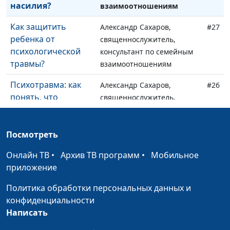
насилия?
взаимоотношениям
Как защитить
Александр Сахаров,
#27
ребенка от
священнослужитель,
психологической
консультант по семейным
травмы?
взаимоотношениям
Психотравма: как
Александр Сахаров,
#26
понять, что
священнослужитель,
ребенок был
консультант по семейным
сексуально
взаимоотношениям
травмирован?
Посмотреть
Онлайн ТВ
Здоровая
•
Архив ТВ программ
•
Мобильное
Александр Сахаров,
#25
приложение
сексуальность: как
священнослужитель,
вернуть?
консультант по семейным
Политика обработки персональных данных и
взаимоотношениям
конфиденциальности
Написать
Сексуальная
Александр Сахаров,
#24
травма: каковы
священнослужитель,