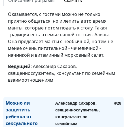
Как восстановить
Описание програмы
Скачать
Александр Сахаров,
#31
своё
священнослужитель,
эмоциональное
Оказывается, с гостями можно не только
консультант по семейным
здоровье?
приятно общаться, но и лепить в это время
взаимоотношениям
манты, которые потом подать к столу. Такая
Как восстановиться
Александр Сахаров,
#30
традиция есть в семье нашей гостьи - Алены.
после
священнослужитель,
Она предлагает манты с необычной, но тем не
психотравмы?
консультант по семейным
менее очень питательной - чечевичной -
взаимоотношениям
начинкой и витаминный морковный салат.
Как помочь
Александр Сахаров,
#29
Ведущий
: Александр Сахаров,
взрослому
священнослужитель,
священнослужитель, консультант по семейным
человеку пережить
консультант по семейным
взаимоотношениям
психологическую
взаимоотношениям
травму?
Можно ли
Александр Сахаров,
#28
защитить
священнослужитель,
ребенка от
консультант по
сексуального
семейным