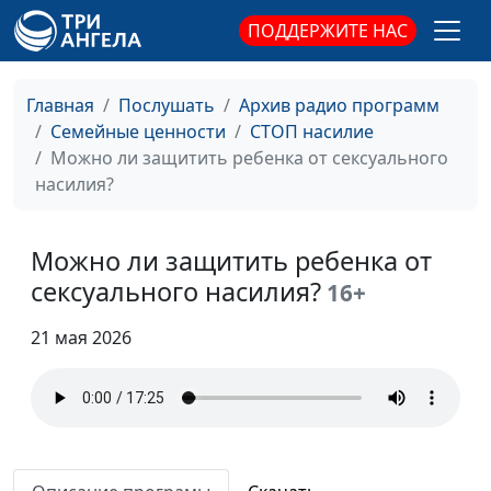
ПОДДЕРЖИТЕ НАС
Главная
Послушать
Архив радио программ
Семейные ценности
СТОП насилие
Можно ли защитить ребенка от сексуального
насилия?
Можно ли защитить ребенка от
сексуального насилия?
16+
21 мая 2026
Как духовность
Александр Сахаров,
#32
помогает в
священнослужитель,
исцелении
консультант по семейным
психотравмы?
взаимоотношениям