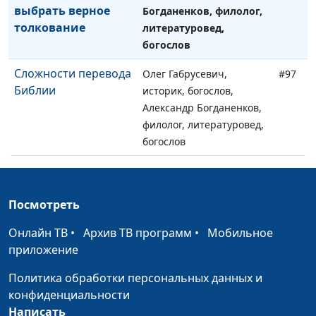
выбрать верное
Богданенков, филолог,
толкование
литературовед,
богослов
Сложности перевода
Олег Габрусевич,
#97
Библии
историк, богослов,
Александр Богданенков,
филолог, литературовед,
богослов
Добавленные тексты
Олег Габрусевич,
#96
в Библии
историк, богослов,
Посмотреть
Александр Богданенков,
филолог, литературовед,
Онлайн ТВ
•
Архив ТВ программ
•
Мобильное
богослов
приложение
Когда толкование
Олег Габрусевич,
#95
Политика обработки персональных данных и
искажает перевод
историк, богослов,
конфиденциальности
Библии
Александр Богданенков,
Написать