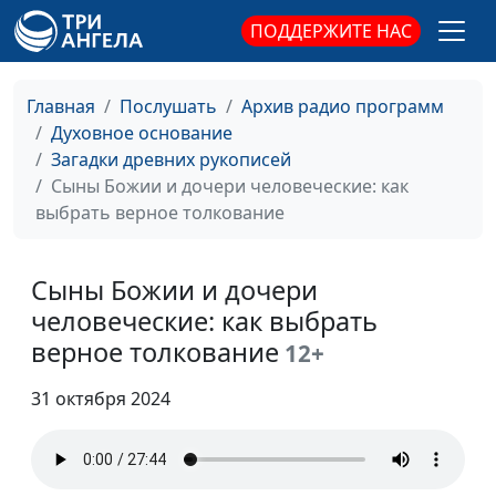
Когда грех — совсем
Олег Габрусевич,
#104
ПОДДЕРЖИТЕ НАС
не грех
историк, богослов,
Александр Богданенков,
филолог, литературовед,
Главная
Послушать
Архив радио программ
богослов
Духовное основание
Загадки древних рукописей
Книга Даниила: как
Олег Габрусевич,
#103
Сыны Божии и дочери человеческие: как
проклинает Бог?
историк, богослов,
выбрать верное толкование
Александр Богданенков,
филолог, литературовед,
богослов
Сыны Божии и дочери
человеческие: как выбрать
Даниил и его друзья:
Олег Габрусевич,
#102
верное толкование
выбранные
12+
историк, богослов,
человеком или
Александр Богданенков,
31 октября 2024
Богом?
филолог, литературовед,
богослов
Даниил: чистота
Олег Габрусевич,
#101