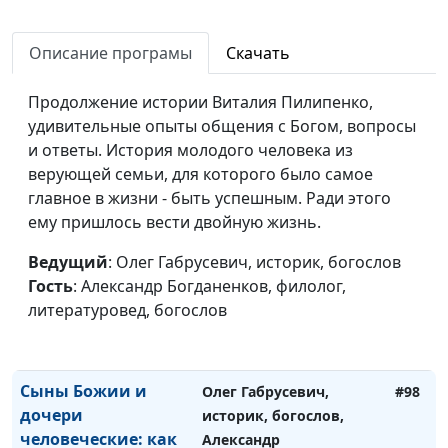
пищи и верность
историк, богослов,
Богу
Александр Богданенков,
Описание програмы
Скачать
филолог, литературовед,
богослов
Продолжение истории Виталия Пилипенко,
Главная весть книги
Олег Габрусевич,
#100
удивительные опыты общения с Богом, вопросы
пророка Даниила
историк, богослов,
и ответы. История молодого человека из
Александр Богданенков,
верующей семьи, для которого было самое
филолог, литературовед,
главное в жизни - быть успешным. Ради этого
богослов
ему пришлось вести двойную жизнь.
Зачем нужны
Олег Габрусевич,
#99
Ведущий
: Олег Габрусевич, историк, богослов
современные
историк, богослов,
Гость
: Александр Богданенков, филолог,
переводы Библии?
Александр Богданенков,
литературовед, богослов
филолог, литературовед,
богослов
Сыны Божии и
Олег Габрусевич,
#98
дочери
историк, богослов,
человеческие: как
Александр