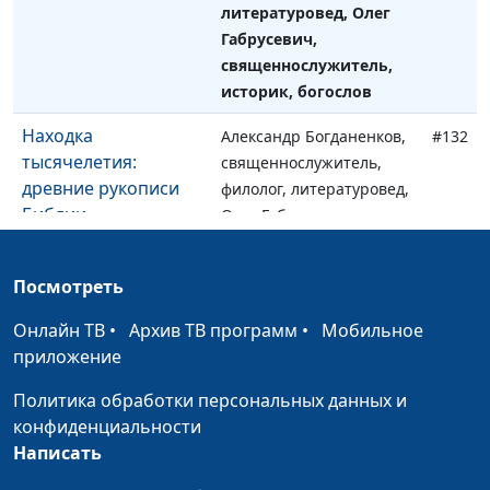
литературовед, Олег
Габрусевич,
священнослужитель,
историк, богослов
Находка
Александр Богданенков,
#132
тысячелетия:
священнослужитель,
древние рукописи
филолог, литературовед,
Библии
Олег Габрусевич,
священнослужитель,
историк, богослов
Посмотреть
Египетские
Александр Богданенков,
#131
Онлайн ТВ
•
Архив ТВ программ
•
Мобильное
иероглифы: тайны
священнослужитель,
приложение
дешифровки
филолог, литературовед,
Олег Габрусевич,
Политика обработки персональных данных и
священнослужитель,
конфиденциальности
историк, богослов
Написать
Клинопись: тайны
Александр Богданенков,
#130