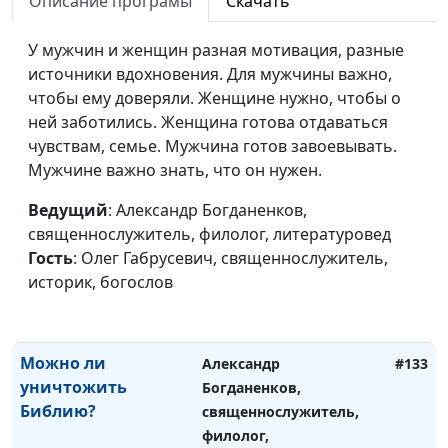
Описание програмы
Скачать
историк, богослов
Противоречия в
Александр Богданенков,
#135
У мужчин и женщин разная мотивация, разные
Библии: тексты с
священнослужитель,
источники вдохновения. Для мужчины важно,
преткновением
филолог, литературовед,
чтобы ему доверяли. Женщине нужно, чтобы о
Олег Габрусевич,
ней заботились. Женщина готова отдаваться
священнослужитель,
чувствам, семье. Мужчина готов завоевывать.
историк, богослов
Мужчине важно знать, что он нужен.
Самая важная
Александр Богданенков,
#134
Ведущий
: Александр Богданенков,
рукопись Нового
священнослужитель,
священнослужитель, филолог, литературовед
Завета
филолог, литературовед,
Гость
: Олег Габрусевич, священнослужитель,
Олег Габрусевич,
историк, богослов
священнослужитель,
историк, богослов
Можно ли
Александр
#133
уничтожить
Богданенков,
Библию?
священнослужитель,
филолог,