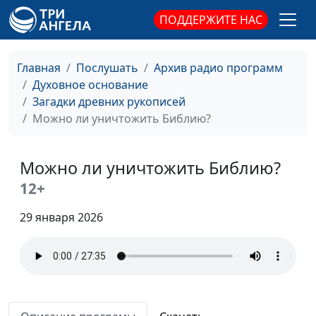
Первая Пасха: где,
Александр Богданенков,
#138
ПОДДЕРЖИТЕ НАС
когда, почему
священнослужитель,
филолог, литературовед,
Олег Габрусевич,
Главная
Послушать
Архив радио программ
священнослужитель,
Духовное основание
историк, богослов
Загадки древних рукописей
Пасха и
Можно ли уничтожить Библию?
Александр Богданенков,
#137
"конкурирующие
священнослужитель,
боги"
филолог, литературовед,
Можно ли уничтожить Библию?
Олег Габрусевич,
12+
священнослужитель,
историк, богослов
29 января 2026
Как смерть работает
Александр Богданенков,
#136
на жизнь
священнослужитель,
филолог, литературовед,
Олег Габрусевич,
священнослужитель,